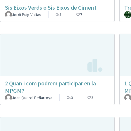
Sis Eixos Verds o Sis Eixos de Ciment
Tr
Jordi Puig Voltas
1
7
2 Quan i com podrem participar en la
1 
MPGM?
M
Joan Querol Peñarroya
0
3