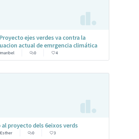
 Proyecto ejes verdes va contra la
tuacion actual de emrgencia climática
maribel
0
4
 al proyecto dels 6eixos verds
Esther
0
3