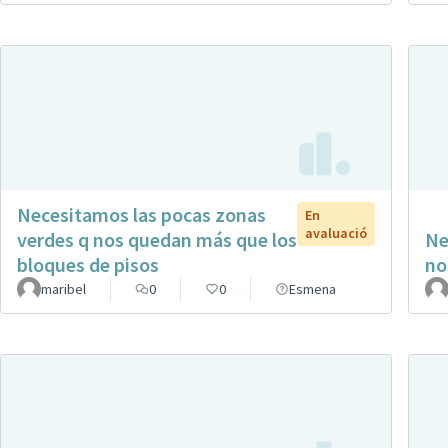
Necesitamos las pocas zonas
En
avaluació
verdes q nos quedan más que los
Ne
bloques de pisos
no
maribel
0
0
Esmena