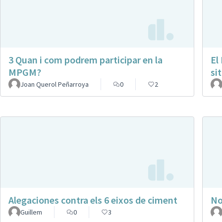
3 Quan i com podrem participar en la
El
MPGM?
si
Joan Querol Peñarroya
0
2
Alegaciones contra els 6 eixos de ciment
No
Guillem
0
3