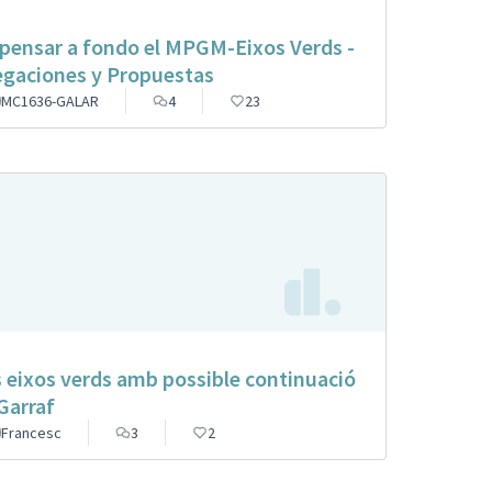
pensar a fondo el MPGM-Eixos Verds -
egaciones y Propuestas
MC1636-GALAR
4
23
s eixos verds amb possible continuació
 Garraf
Francesc
3
2