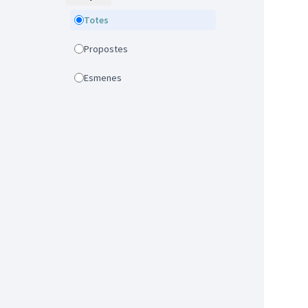
Totes
Propostes
Esmenes