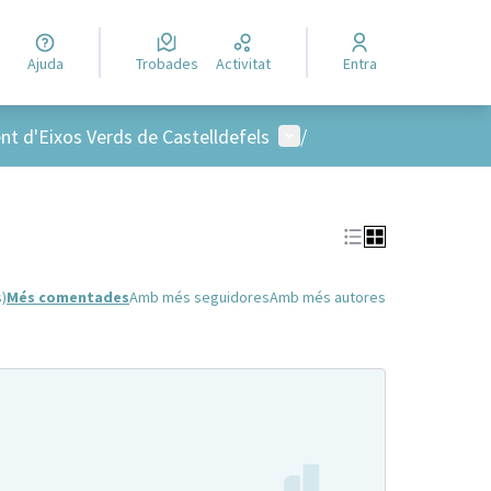
Ajuda
Trobades
Activitat
Entra
Menú d'usuari
nt d'Eixos Verds de Castelldefels
/
s)
Més comentades
Amb més seguidores
Amb més autores