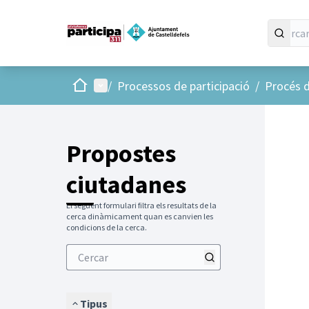
Inici
Menú principal
/
Processos de participació
/
Procés d
Propostes
ciutadanes
El següent formulari filtra els resultats de la
cerca dinàmicament quan es canvien les
condicions de la cerca.
Tipus