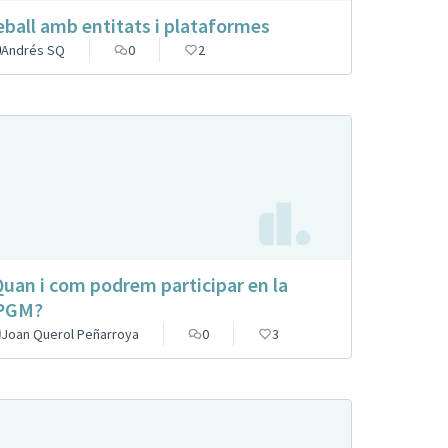
eball amb entitats i plataformes
Andrés SQ
0
2
Quan i com podrem participar en la
PGM?
Joan Querol Peñarroya
0
3