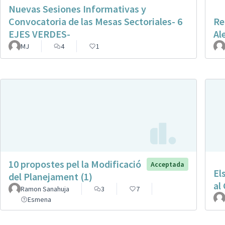
Nuevas Sesiones Informativas y
Convocatoria de las Mesas Sectoriales- 6
Re
EJES VERDES-
Al
MJ
4
1
10 propostes pel la Modificació
Acceptada
El
del Planejament (1)
al
Ramon Sanahuja
3
7
Esmena