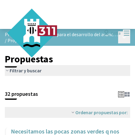
Menú
Entra
Proceso de participación para el desarrollo del avance de planeamiento de Ejes Verdes de Castelldefels
Menú p
/
Propuestas
Propuestas
Filtrar y buscar
32 propuestas
Ordenar propuestas por:
Necesitamos las pocas zonas verdes q nos