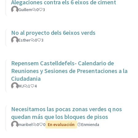
Alegaciones contra els 6 eixos de ciment
Guillem
0
3
No al proyecto dels 6eixos verds
Esther
0
3
Repensem Castelldefels- Calendario de
Reuniones y Sesiones de Presentaciones a la
Ciudadania
MJ
1
4
Necesitamos las pocas zonas verdes q nos
quedan más que los bloques de pisos
maribel
0
0
En evaluación
Enmienda