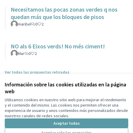
Necesitamos las pocas zonas verdes q nos
quedan más que los bloques de pisos
maribel
0
2
NO als 6 Eixos verds! No més ciment!
Mar
0
2
Ver todas las propuestas retiradas
Información sobre las cookies utilizadas en la página
web
Términos y condiciones de uso
Configuración de cookies
Utilizamos cookies en nuestro sitio web para mejorar el rendimiento
Ayuntamiento de Castelldefels en X
Ayuntamiento de Castelldefels en Facebook
Ayuntamiento de Castelldefels en Instagram
Ayuntamiento de Castelldefels en YouTube
y el contenido del mismo. Las cookies nos permiten ofrecer una
experiencia de usuario y unos contenidos más personalizados desde
(Enlace externo)
(Enlace externo)
(Enlace externo)
(Enlace externo)
Castellano
nuestros canales de redes sociales.
Triar la llengua
Elegir el idioma
Aceptar todas
Aceptar solo las esenciales