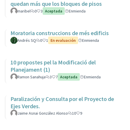
quedan más que los bloques de pisos
maribel
0
3
Aceptada
Enmienda
Moratoria construccions de més edificis
Andrés SQ
0
1
En evaluación
Enmienda
10 propostes pel la Modificació del
Planejament (1)
Ramon Sanahuja
3
7
Aceptada
Enmienda
Paralización y Consulta por el Proyecto de
Ejes Verdes.
Jaime Asnai González Alonso
10
9