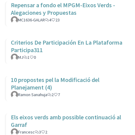
Repensar a fondo el MPGM-Eixos Verds -
Alegaciones y Propuestas
MC1636-GALAR
4
23
Criterios De Participación En La Plataforma
Participa311
MJ
1
0
10 propostes pel la Modificació del
Planejament (4)
Ramon Sanahuja
2
7
Els eixos verds amb possible continuació al
Garraf
Francesc
3
2