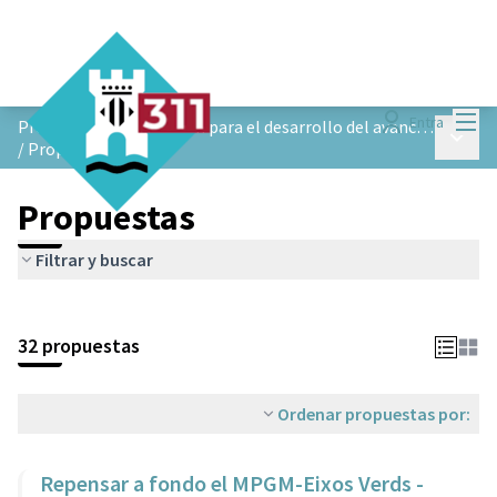
Menú
Entra
Proceso de participación para el desarrollo del avance de planeamiento de Ejes Verdes de Castelldefels
Menú p
/
Propuestas
Propuestas
Filtrar y buscar
32 propuestas
Ordenar propuestas por:
Repensar a fondo el MPGM-Eixos Verds -