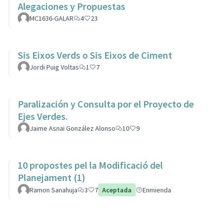
Alegaciones y Propuestas
MC1636-GALAR
4
23
Sis Eixos Verds o Sis Eixos de Ciment
Jordi Puig Voltas
1
7
Paralización y Consulta por el Proyecto de
Ejes Verdes.
Jaime Asnai González Alonso
10
9
10 propostes pel la Modificació del
Planejament (1)
Ramon Sanahuja
3
7
Aceptada
Enmienda