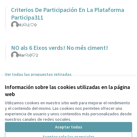
Criterios De Participación En La Plataforma
Participa311
MJ
1
0
NO als 6 Eixos verds! No més ciment!
Mar
0
2
Ver todas las propuestas retiradas
Información sobre las cookies utilizadas en la página
web
Términos y condiciones de uso
Configuración de cookies
Utilizamos cookies en nuestro sitio web para mejorar el rendimiento
Ayuntamiento de Castelldefels en X
Ayuntamiento de Castelldefels en Facebook
Ayuntamiento de Castelldefels en Instagram
Ayuntamiento de Castelldefels en YouTube
y el contenido del mismo. Las cookies nos permiten ofrecer una
experiencia de usuario y unos contenidos más personalizados desde
(Enlace externo)
(Enlace externo)
(Enlace externo)
(Enlace externo)
Castellano
nuestros canales de redes sociales.
Triar la llengua
Elegir el idioma
Aceptar todas
Aceptar solo las esenciales