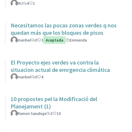
MJ
4
1
Necesitamos las pocas zonas verdes q nos
quedan más que los bloques de pisos
maribel
0
3
Aceptada
Enmienda
El Proyecto ejes verdes va contra la
situacion actual de emrgencia climática
maribel
0
4
10 propostes pel la Modificació del
Planejament (1)
Ramon Sanahuja
3
10