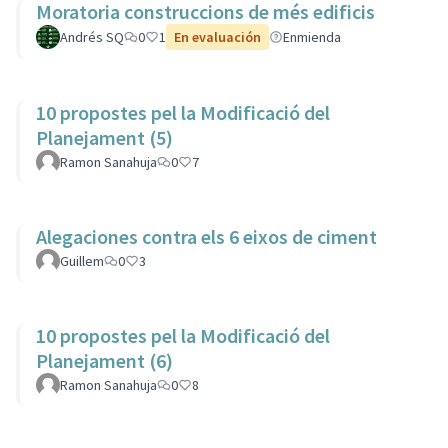
Moratoria construccions de més edificis
Andrés SQ
0
1
En evaluación
Enmienda
10 propostes pel la Modificació del
Planejament (5)
Ramon Sanahuja
0
7
Alegaciones contra els 6 eixos de ciment
Guillem
0
3
10 propostes pel la Modificació del
Planejament (6)
Ramon Sanahuja
0
8