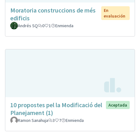
Moratoria construccions de més
En
evaluación
edificis
Andrés SQ
0
1
Enmienda
10 propostes pel la Modificació del
Aceptada
Planejament (1)
Ramon Sanahuja
3
7
Enmienda