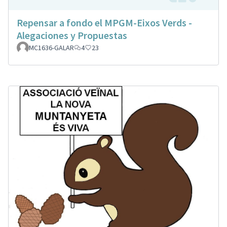
Repensar a fondo el MPGM-Eixos Verds -
Alegaciones y Propuestas
MC1636-GALAR
4
23