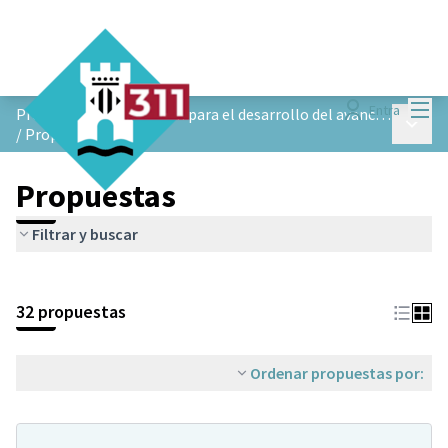
Menú
Entra
Proceso de participación para el desarrollo del avance de planeamiento de Ejes Verdes de Castelldefels
Menú p
/
Propuestas
Propuestas
Filtrar y buscar
32 propuestas
Ordenar propuestas por: