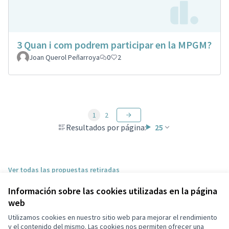
3 Quan i com podrem participar en la MPGM?
Joan Querol Peñarroya
0
2
1
2
Resultados por página:
25
Ver todas las propuestas retiradas
Información sobre las cookies utilizadas en la página
web
Términos y condiciones de uso
Configuración de cookies
Utilizamos cookies en nuestro sitio web para mejorar el rendimiento
Ayuntamiento de Castelldefels en X
Ayuntamiento de Castelldefels en Facebook
Ayuntamiento de Castelldefels en Instagram
Ayuntamiento de Castelldefels en YouTube
y el contenido del mismo. Las cookies nos permiten ofrecer una