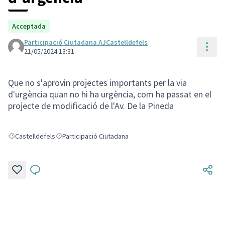
Acceptada
Participació Ciutadana AJCastelldefels
Cont
21/05/2024 13:31
Que no s'aprovin projectes importants per la via
d'urgència quan no hi ha urgència, com ha passat en el
projecte de modificació de l'Av. De la Pineda
Castelldefels
Participació Ciutadana
Resultats en filtrar per: Castelldefels
Resultats en filtrar per: Participació Ciutadana