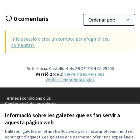
0 comentaris
Inicia sessió o crea un compte per afegir el teu
comentari.
Referència: Castelldefels-PROP-2024-05-25106
Versió 2
(de 2)
veure altres versions
Verifica l'empremta digital
Termes i condicions d'ús
Configuració de les galetes
Ajuntament de Castelldefels a X
Ajuntament de Castelldefels a Facebook
Ajuntament de Castelldefels a Instagram
Ajuntament de Castelldefels a YouTube
Informació sobre les galetes que es fan servir a
(Enllaç extern)
(Enllaç extern)
(Enllaç extern)
(Enllaç extern)
aquesta pàgina web
Català
Triar la llengua
Elegir el idioma
Utilitzem galetes en el nostre lloc web per a millorar el rendiment i el
contingut d'aquest. Les galetes ens permeten oferir una experiència