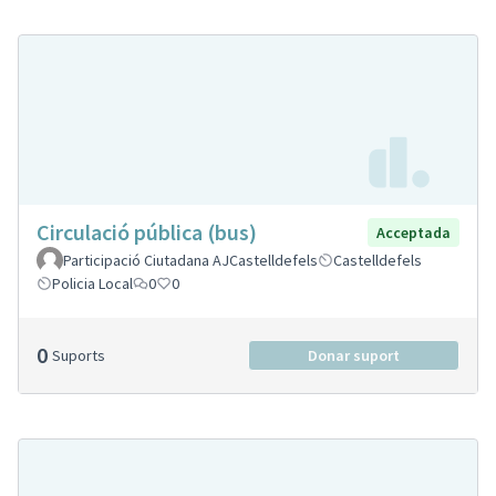
Circulació pública (bus)
Acceptada
Participació Ciutadana AJCastelldefels
Castelldefels
Policia Local
0
0
0
Suports
Donar suport