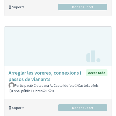
0
Suports
Donar suport
Arreglar les voreres, connexions i
Acceptada
passos de vianants
Participació Ciutadana AJCastelldefels
Castelldefels
Espai públic i Obres
0
0
0
Suports
Donar suport