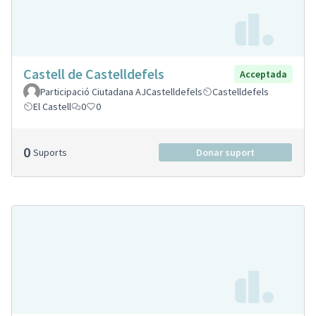
Castell de Castelldefels
Acceptada
Participació Ciutadana AJCastelldefels
Castelldefels
El Castell
0
0
0
Suports
Donar suport