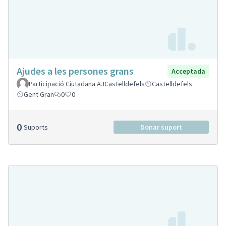
Ajudes a les persones grans
Acceptada
Participació Ciutadana AJCastelldefels
Castelldefels
Gent Gran
0
0
0
Suports
Donar suport