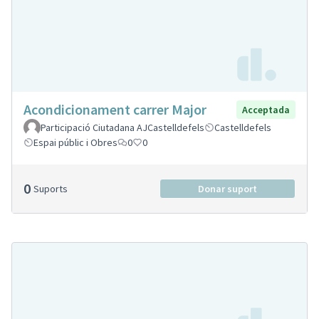
Acondicionament carrer Major
Acceptada
Participació Ciutadana AJCastelldefels
Castelldefels
Espai públic i Obres
0
0
0
Suports
Donar suport