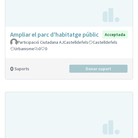
Ampliar el parc d'habitatge públic
Acceptada
Participació Ciutadana AJCastelldefels
Castelldefels
Urbanisme
0
0
0
Suports
Donar suport