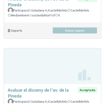
Pineda
Participació Ciutadana AJCastelldefels
Castelldefels
Mediambient i sostenibilitat
0
0
0
Suports
Donar suport
Avaluar el disseny de l'av. de la
Acceptada
Pineda
Participació Ciutadana AJCastelldefels
Castelldefels