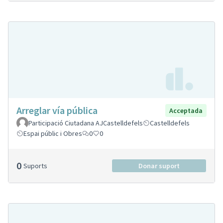
Arreglar vía pública
Acceptada
Participació Ciutadana AJCastelldefels
Castelldefels
Espai públic i Obres
0
0
0
Suports
Donar suport