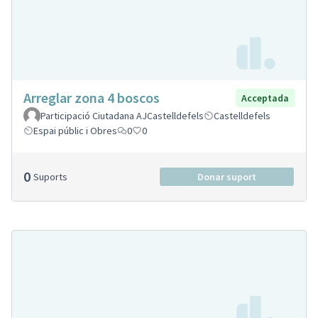
Arreglar zona 4 boscos
Acceptada
Participació Ciutadana AJCastelldefels
Castelldefels
Espai públic i Obres
0
0
0
Suports
Donar suport