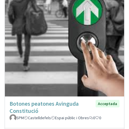
Botones peatones Avinguda
Acceptada
Constitució
SPM
Castelldefels
Espai públic i Obres
0
0