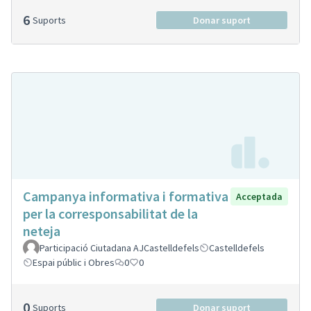
6
Suports
Donar suport
Campanya informativa i formativa
Acceptada
per la corresponsabilitat de la
neteja
Participació Ciutadana AJCastelldefels
Castelldefels
Espai públic i Obres
0
0
0
Suports
Donar suport