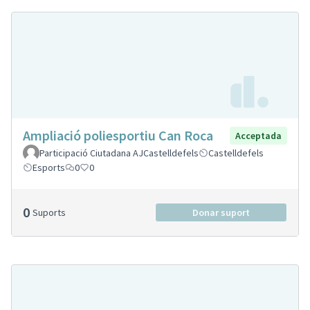
Ampliació poliesportiu Can Roca
Acceptada
Participació Ciutadana AJCastelldefels
Castelldefels
Esports
0
0
0
Suports
Donar suport