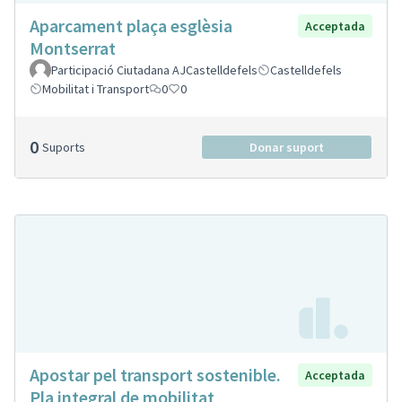
Aparcament plaça esglèsia
Acceptada
Montserrat
Participació Ciutadana AJCastelldefels
Castelldefels
Mobilitat i Transport
0
0
0
Suports
Donar suport
Apostar pel transport sostenible.
Acceptada
Pla integral de mobilitat