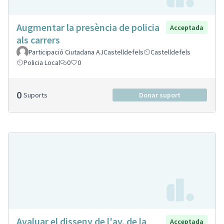
Augmentar la presència de policia
Acceptada
als carrers
Participació Ciutadana AJCastelldefels
Castelldefels
Policia Local
0
0
0
Suports
Donar suport
Avaluar el disseny de l'av. de la
Acceptada