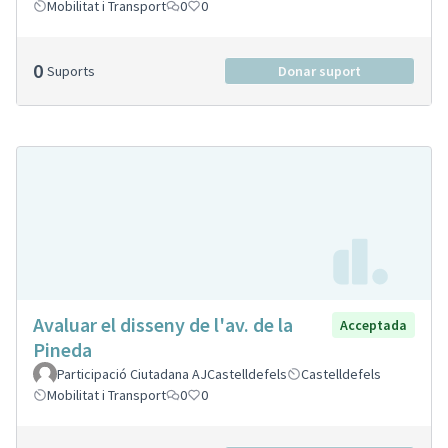
Mobilitat i Transport
0
0
0
Suports
Donar suport
Avaluar el disseny de l'av. de la
Acceptada
Pineda
Participació Ciutadana AJCastelldefels
Castelldefels
Mobilitat i Transport
0
0