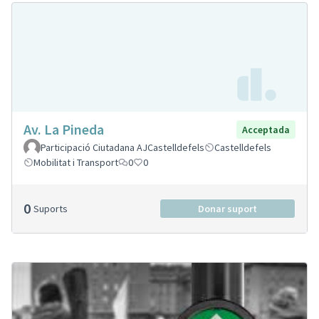
Av. La Pineda
Acceptada
Participació Ciutadana AJCastelldefels
Castelldefels
Mobilitat i Transport
0
0
0
Suports
Donar suport