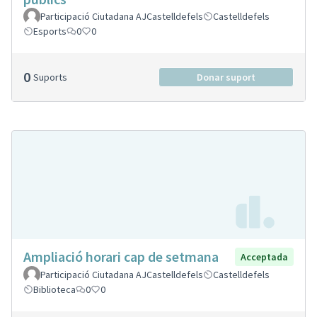
Participació Ciutadana AJCastelldefels
Castelldefels
Esports
0
0
0
Suports
Donar suport
Ampliació horari cap de setmana
Acceptada
Participació Ciutadana AJCastelldefels
Castelldefels
Biblioteca
0
0