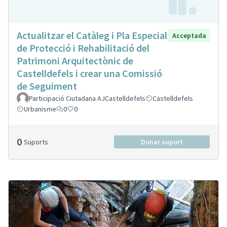
Actualitzar el Catàleg i Pla Especial
Acceptada
de Protecció i Rehabilitació del
Patrimoni Arquitectònic de
Castelldefels i crear una Comissió
de Seguiment
Participació Ciutadana AJCastelldefels
Castelldefels
Urbanisme
0
0
0
Suports
Donar suport