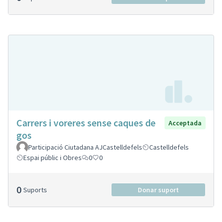
Carrers i voreres sense caques de
Acceptada
gos
Participació Ciutadana AJCastelldefels
Castelldefels
Espai públic i Obres
0
0
0
Suports
Donar suport