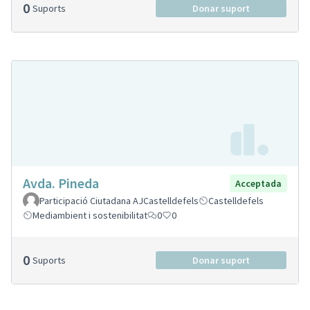
0
Suports
Donar suport
Avda. Pineda
Acceptada
Participació Ciutadana AJCastelldefels
Castelldefels
Mediambient i sostenibilitat
0
0
0
Suports
Donar suport