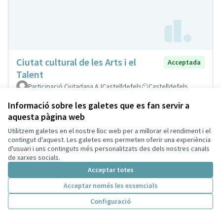
Ciutat cultural de les Arts i el
Acceptada
Talent
Participació Ciutadana AJCastelldefels
Castelldefels
Cultura
0
0
Informació sobre les galetes que es fan servir a
aquesta pàgina web
0
Suports
Donar suport
Utilitzem galetes en el nostre lloc web per a millorar el rendiment i el
contingut d'aquest. Les galetes ens permeten oferir una experiència
d'usuari i uns continguts més personalitzats des dels nostres canals
de xarxes socials.
Acceptar totes
Acceptar només les essencials
Configuració