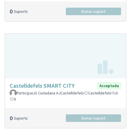
0
Suports
Donar suport
Castelldefels SMART CITY
Acceptada
Participació Ciutadana AJCastelldefels
Castelldefels
0
0
0
Suports
Donar suport