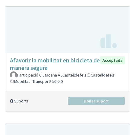
Afavorir la mobilitat en bicicleta de
Acceptada
manera segura
Participació Ciutadana AJCastelldefels
Castelldefels
Mobilitat i Transport
0
0
0
Suports
Donar suport