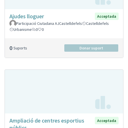
Ajudes lloguer
Acceptada
Participació Ciutadana AJCastelldefels
Castelldefels
Urbanisme
0
0
0
Suports
Donar suport
Ampliació de centres esportius
Acceptada
públics