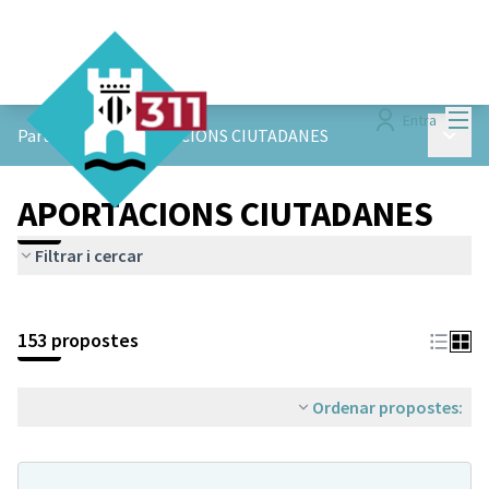
Menú
Entra
Menú p
ParticiPAM!
/
APORTACIONS CIUTADANES
APORTACIONS CIUTADANES
Filtrar i cercar
153 propostes
Ordenar propostes: