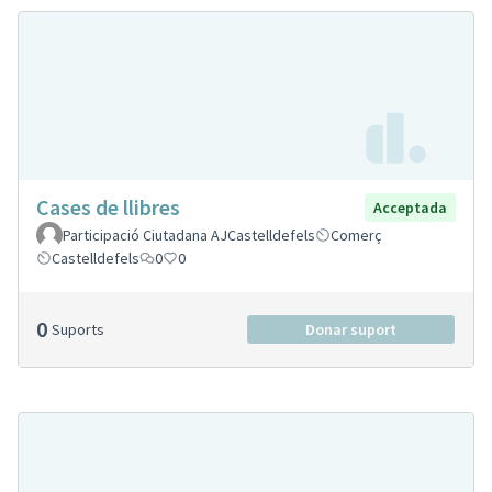
Cases de llibres
Acceptada
Participació Ciutadana AJCastelldefels
Comerç
Castelldefels
0
0
0
Suports
Donar suport