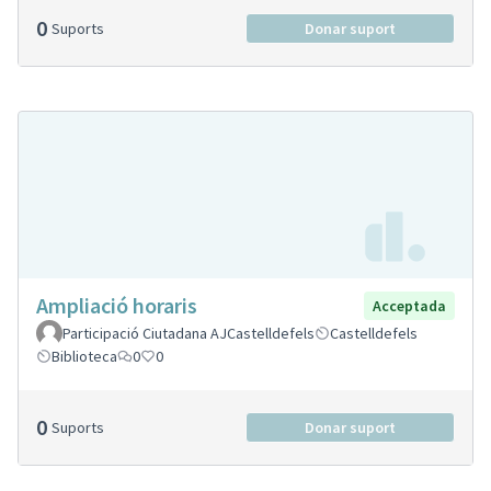
0
Suports
Donar suport
Ampliació horaris
Acceptada
Participació Ciutadana AJCastelldefels
Castelldefels
Biblioteca
0
0
0
Suports
Donar suport