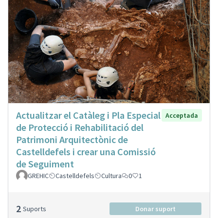
Actualitzar el Catàleg i Pla Especial
Acceptada
de Protecció i Rehabilitació del
Patrimoni Arquitectònic de
Castelldefels i crear una Comissió
de Seguiment
GREHIC
Castelldefels
Cultura
0
1
2
Suports
Donar suport