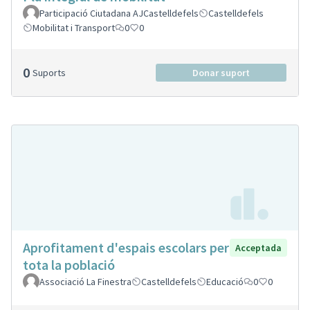
Participació Ciutadana AJCastelldefels
Castelldefels
Mobilitat i Transport
0
0
0
Suports
Donar suport
Aprofitament d'espais escolars per
Acceptada
tota la població
Associació La Finestra
Castelldefels
Educació
0
0