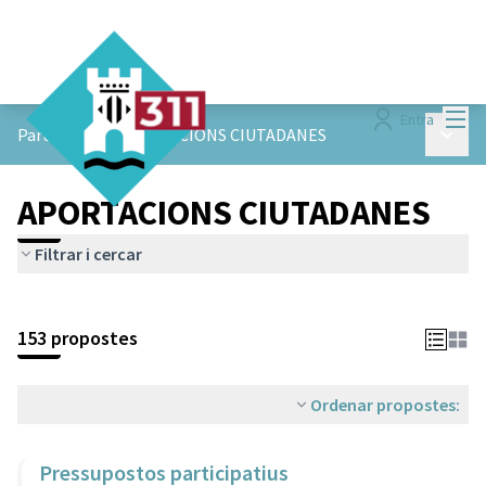
Menú
Entra
Menú p
ParticiPAM!
/
APORTACIONS CIUTADANES
APORTACIONS CIUTADANES
Filtrar i cercar
153 propostes
Ordenar propostes:
Pressupostos participatius