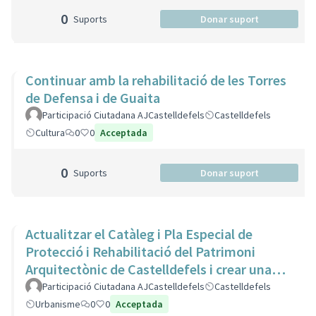
0
Suports
Donar suport
Continuar amb la rehabilitació de les Torres
de Defensa i de Guaita
Participació Ciutadana AJCastelldefels
Castelldefels
Cultura
0
0
Acceptada
0
Suports
Donar suport
Actualitzar el Catàleg i Pla Especial de
Protecció i Rehabilitació del Patrimoni
Arquitectònic de Castelldefels i crear una
Comissió de Seguiment
Participació Ciutadana AJCastelldefels
Castelldefels
Urbanisme
0
0
Acceptada