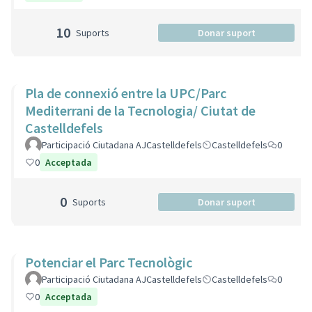
10
Suports
Donar suport
Pla de connexió entre la UPC/Parc
Mediterrani de la Tecnologia/ Ciutat de
Castelldefels
Participació Ciutadana AJCastelldefels
Castelldefels
0
0
Acceptada
0
Suports
Donar suport
Potenciar el Parc Tecnològic
Participació Ciutadana AJCastelldefels
Castelldefels
0
0
Acceptada