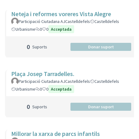
Neteja i reformes voreres Vista Alegre
Participació Ciutadana AJCastelldefels
Castelldefels
Urbanisme
0
0
Acceptada
0
Suports
Donar suport
Plaça Josep Tarradelles.
Participació Ciutadana AJCastelldefels
Castelldefels
Urbanisme
0
0
Acceptada
0
Suports
Donar suport
Millorar la xarxa de parcs infantils