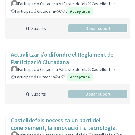
Participació Ciutadana AJCastelldefels
Castelldefels
Participació Ciutadana
0
0
Acceptada
0
Suports
Donar suport
Actualitzar i/o difondre el Reglament de
Participació Ciutadana
Participació Ciutadana AJCastelldefels
Castelldefels
Participació Ciutadana
0
0
Acceptada
0
Suports
Donar suport
Castelldefels necessita un barri del
coneixement, la innovació i la tecnologia.