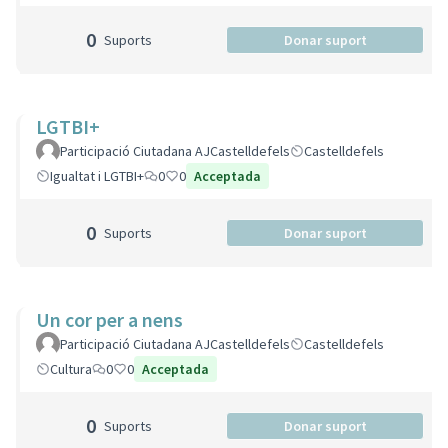
0
Suports
Donar suport
LGTBI+
Participació Ciutadana AJCastelldefels
Castelldefels
Igualtat i LGTBI+
0
0
Acceptada
0
Suports
Donar suport
Un cor per a nens
Participació Ciutadana AJCastelldefels
Castelldefels
Cultura
0
0
Acceptada
0
Suports
Donar suport