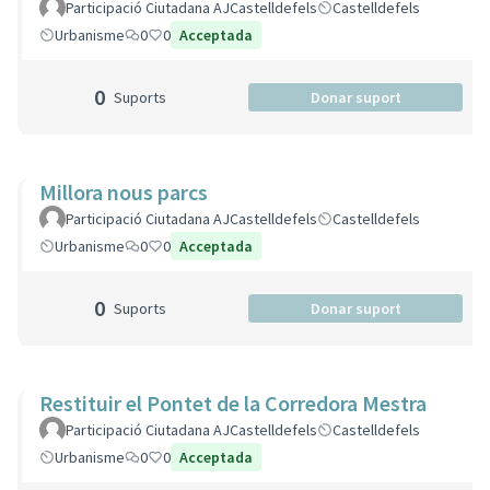
Participació Ciutadana AJCastelldefels
Castelldefels
Urbanisme
0
0
Acceptada
0
Suports
Donar suport
Millora nous parcs
Participació Ciutadana AJCastelldefels
Castelldefels
Urbanisme
0
0
Acceptada
0
Suports
Donar suport
Restituir el Pontet de la Corredora Mestra
Participació Ciutadana AJCastelldefels
Castelldefels
Urbanisme
0
0
Acceptada