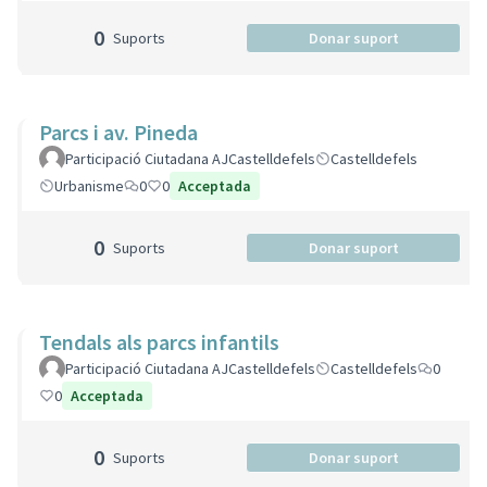
0
Suports
Donar suport
Parcs i av. Pineda
Participació Ciutadana AJCastelldefels
Castelldefels
Urbanisme
0
0
Acceptada
0
Suports
Donar suport
Tendals als parcs infantils
Participació Ciutadana AJCastelldefels
Castelldefels
0
0
Acceptada
0
Suports
Donar suport