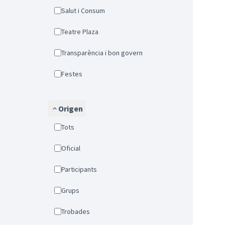
Salut i Consum
Teatre Plaza
Transparència i bon govern
Festes
Origen
Tots
Oficial
Participants
Grups
Trobades