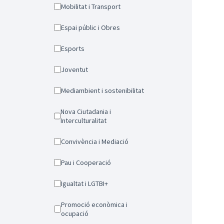
Mobilitat i Transport
Espai públic i Obres
Esports
Joventut
Mediambient i sostenibilitat
Nova Ciutadania i
Interculturalitat
Convivència i Mediació
Pau i Cooperació
Igualtat i LGTBI+
Promoció econòmica i
ocupació