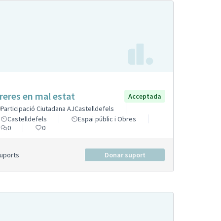
reres en mal estat
Acceptada
Participació Ciutadana AJCastelldefels
Castelldefels
Espai públic i Obres
0
0
Suports
Donar suport