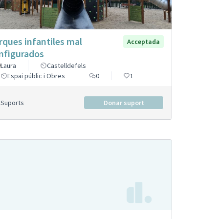
rques infantiles mal
Acceptada
nfigurados
Laura
Castelldefels
Espai públic i Obres
0
1
Suports
Donar suport