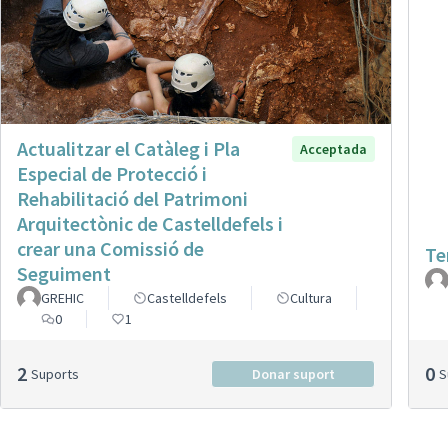
Actualitzar el Catàleg i Pla
Acceptada
Especial de Protecció i
Rehabilitació del Patrimoni
Arquitectònic de Castelldefels i
crear una Comissió de
Te
Seguiment
GREHIC
Castelldefels
Cultura
0
1
2
0
Suports
Donar suport