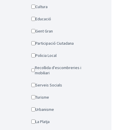
Cultura
Educació
Gent Gran
Participació Ciutadana
Policia Local
Recollida d'escombreries i
mobiliari
Serveis Socials
Turisme
Urbanisme
La Platja