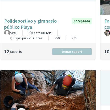
Polideportivo y gimnasio
Pa
Acceptada
público Playa
co
SPM
Castelldefels
Espai públic i Obres
0
1
12
10
Suports
Donar suport