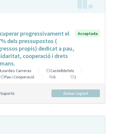
cuperar progressivament el
Acceptada
7% dels pressupostos (
gressos propis) dedicat a pau,
lidaritat, cooperació i drets
mans.
Lourdes Carreras
Castelldefels
Pau i Cooperació
0
1
Suports
Donar suport