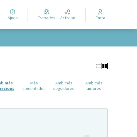
Ajuda
Trobades
Activitat
Entra
mb més
Més
Amb més
Amb més
hesions
comentades
seguidores
autores