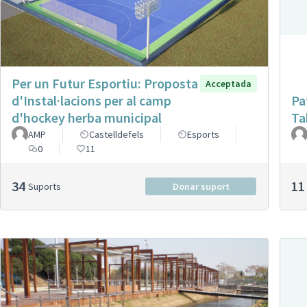
Per un Futur Esportiu: Proposta
Acceptada
d'Instal·lacions per al camp
Pa
d'hockey herba municipal
Ta
AMP
Castelldefels
Esports
0
11
34
11
Suports
Donar suport