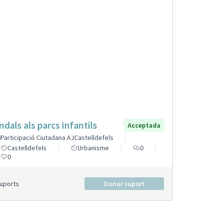
ndals als parcs infantils
Acceptada
Participació Ciutadana AJCastelldefels
Castelldefels
Urbanisme
0
0
Suports
Donar suport