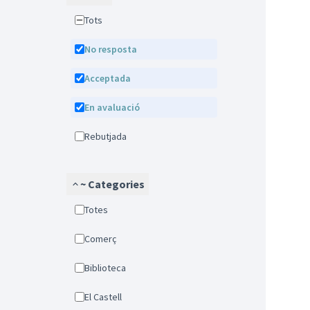
Tots
No resposta
Acceptada
En avaluació
Rebutjada
~ Categories
Totes
Comerç
Biblioteca
El Castell