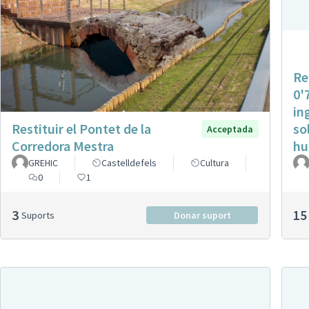
Re
0'
in
Restituir el Pontet de la
so
Acceptada
Corredora Mestra
hu
GREHIC
Castelldefels
Cultura
0
1
3
15
Suports
Donar suport