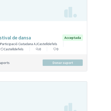
stival de dansa
Acceptada
Participació Ciutadana AJCastelldefels
Castelldefels
0
0
Suports
Donar suport