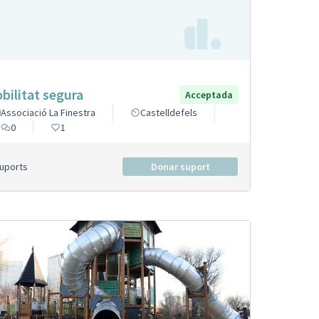
bilitat segura
Acceptada
Associació La Finestra
Castelldefels
0
1
Suports
Donar suport