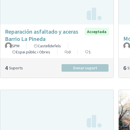
Reparación asfaltado y aceras
Acceptada
Mo
Barrio La Pineda
SPM
Castelldefels
Espai públic i Obres
0
1
4
6
Suports
Donar suport