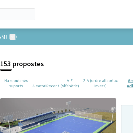
Menú d'usuari
AM!
/
153 propostes
Ha rebut més
A-Z
Z-A (ordre alfabètic
A
suports
Aleatori
Recent
(Alfabètic)
invers)
ad