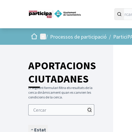
Inici
Menú principal
/
Processos de participació
/
ParticiP
APORTACIONS
CIUTADANES
El següent formulari filtra els resultats de la
cerca dinàmicament quan es canvien les
condicions de la cerca.
Estat