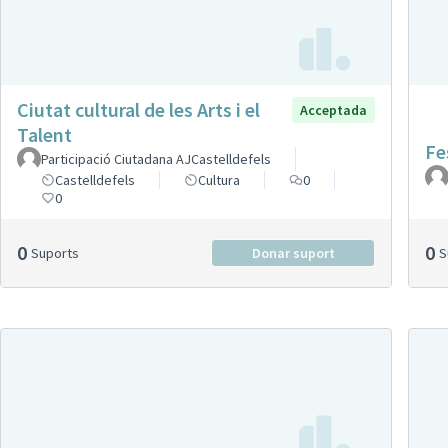
Ciutat cultural de les Arts i el
Acceptada
Talent
Fe
Participació Ciutadana AJCastelldefels
Castelldefels
Cultura
0
0
0
0
Suports
Donar suport