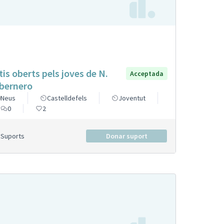
tis oberts pels joves de N.
Acceptada
bernero
Neus
Castelldefels
Joventut
0
2
Suports
Donar suport