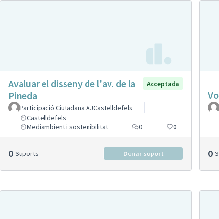
Avaluar el disseny de l'av. de la
Acceptada
Vo
Pineda
Participació Ciutadana AJCastelldefels
Castelldefels
Mediambient i sostenibilitat
0
0
0
0
Suports
Donar suport