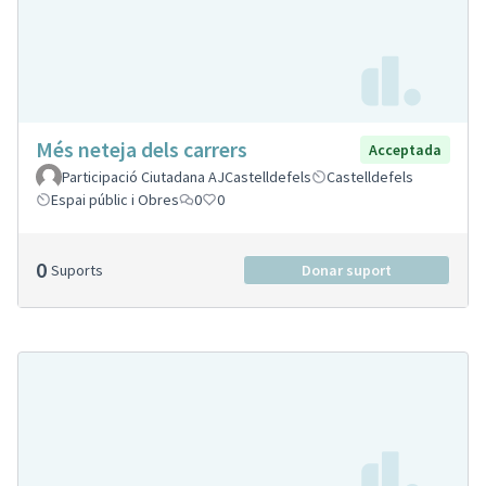
Més neteja dels carrers
Acceptada
Participació Ciutadana AJCastelldefels
Castelldefels
Espai públic i Obres
0
0
0
Suports
Donar suport