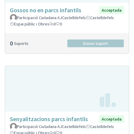
Gossos no en parcs infantils
Acceptada
Participació Ciutadana AJCastelldefels
Castelldefels
Espai públic i Obres
0
0
0
Suports
Donar suport
Senyalitzacions parcs infantils
Acceptada
Participació Ciutadana AJCastelldefels
Castelldefels
Espai públic i Obres
0
0