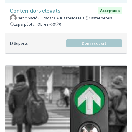
Contenidors elevats
Acceptada
Participació Ciutadana AJCastelldefels
Castelldefels
Espai públic i Obres
0
0
0
Suports
Donar suport