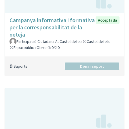
Campanya informativa i formativa
Acceptada
per la corresponsabilitat de la
neteja
Participació Ciutadana AJCastelldefels
Castelldefels
Espai públic i Obres
0
0
0
Suports
Donar suport