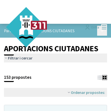
Menú
Entra
Menú p
ParticiPAM!
/
APORTACIONS CIUTADANES
APORTACIONS CIUTADANES
Filtrar i cercar
153 propostes
Ordenar propostes: