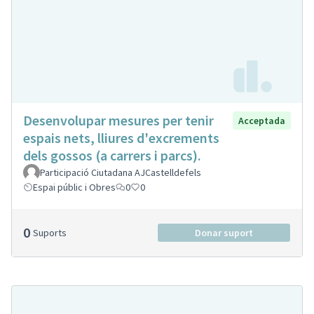
Desenvolupar mesures per tenir
Acceptada
espais nets, lliures d'excrements
dels gossos (a carrers i parcs).
Participació Ciutadana AJCastelldefels
Espai públic i Obres
0
0
0
Suports
Donar suport