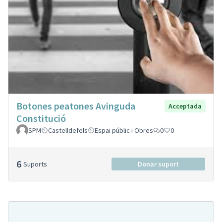
Botones peatones Avinguda
Acceptada
Constitució
SPM
Castelldefels
Espai públic i Obres
0
0
6
Suports
Donar suport