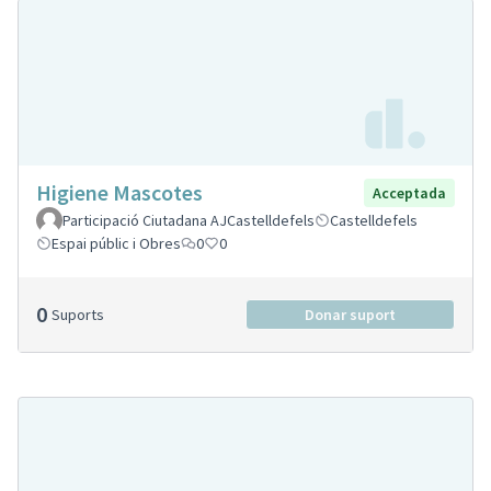
Higiene Mascotes
Acceptada
Participació Ciutadana AJCastelldefels
Castelldefels
Espai públic i Obres
0
0
0
Suports
Donar suport