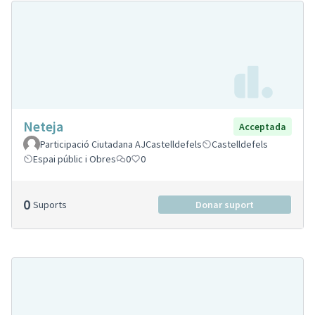
Neteja
Acceptada
Participació Ciutadana AJCastelldefels
Castelldefels
Espai públic i Obres
0
0
0
Suports
Donar suport