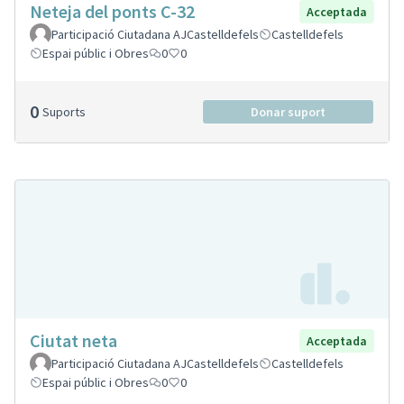
Neteja del ponts C-32
Acceptada
Participació Ciutadana AJCastelldefels
Castelldefels
Espai públic i Obres
0
0
0
Suports
Donar suport
Ciutat neta
Acceptada
Participació Ciutadana AJCastelldefels
Castelldefels
Espai públic i Obres
0
0