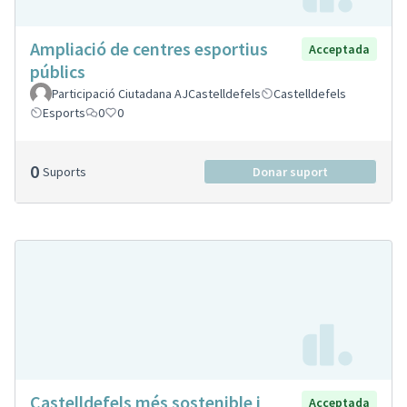
Ampliació de centres esportius
Acceptada
públics
Participació Ciutadana AJCastelldefels
Castelldefels
Esports
0
0
0
Suports
Donar suport
Castelldefels més sostenible i
Acceptada