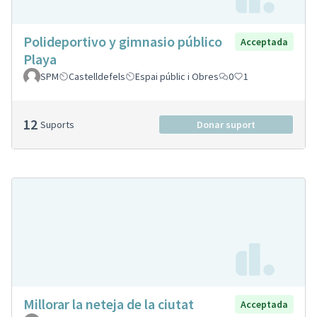
Polideportivo y gimnasio público
Acceptada
Playa
SPM
Castelldefels
Espai públic i Obres
0
1
12
Suports
Donar suport
Millorar la neteja de la ciutat
Acceptada