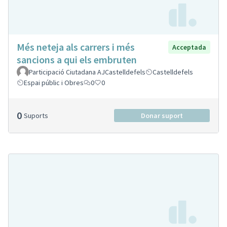
Més neteja als carrers i més
Acceptada
sancions a qui els embruten
Participació Ciutadana AJCastelldefels
Castelldefels
Espai públic i Obres
0
0
0
Suports
Donar suport