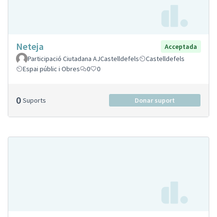
Neteja
Acceptada
Participació Ciutadana AJCastelldefels
Castelldefels
Espai públic i Obres
0
0
0
Suports
Donar suport