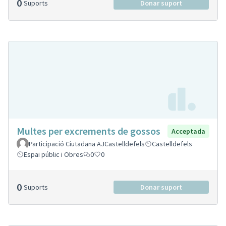
0
Suports
Donar suport
Multes per excrements de gossos
Acceptada
Participació Ciutadana AJCastelldefels
Castelldefels
Espai públic i Obres
0
0
0
Suports
Donar suport