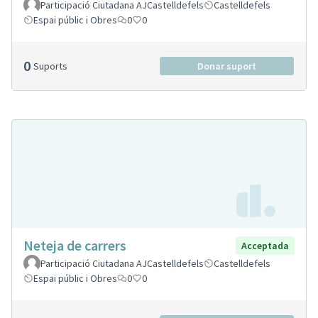
Participació Ciutadana AJCastelldefels
Castelldefels
Espai públic i Obres
0
0
0
Suports
Donar suport
Neteja de carrers
Acceptada
Participació Ciutadana AJCastelldefels
Castelldefels
Espai públic i Obres
0
0