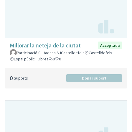
Millorar la neteja de la ciutat
Acceptada
Participació Ciutadana AJCastelldefels
Castelldefels
Espai públic i Obres
0
0
0
Suports
Donar suport