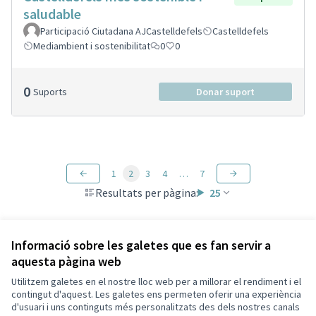
saludable
Participació Ciutadana AJCastelldefels
Castelldefels
Mediambient i sostenibilitat
0
0
0
Suports
Donar suport
1
2
3
4
…
7
Resultats per pàgina:
25
Informació sobre les galetes que es fan servir a
aquesta pàgina web
Termes i condicions d'ús
Configuració de les galetes
Utilitzem galetes en el nostre lloc web per a millorar el rendiment i el
Ajuntament de Castelldefels a X
Ajuntament de Castelldefels a Facebook
Ajuntament de Castelldefels a Instagram
Ajuntament de Castelldefels a YouTube
contingut d'aquest. Les galetes ens permeten oferir una experiència
d'usuari i uns continguts més personalitzats des dels nostres canals
(Enllaç extern)
(Enllaç extern)
(Enllaç extern)
(Enllaç extern)
Català