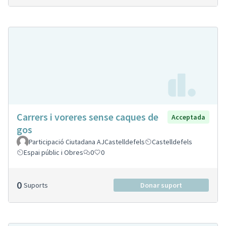
Carrers i voreres sense caques de
Acceptada
gos
Participació Ciutadana AJCastelldefels
Castelldefels
Espai públic i Obres
0
0
0
Suports
Donar suport