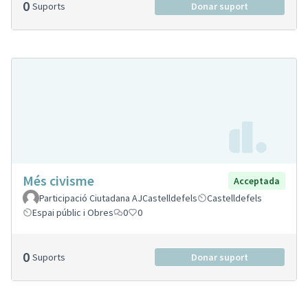
0
Suports
Donar suport
Més civisme
Acceptada
Participació Ciutadana AJCastelldefels
Castelldefels
Espai públic i Obres
0
0
0
Suports
Donar suport