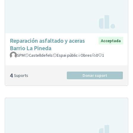
Reparación asfaltado y aceras
Acceptada
Barrio La Pineda
SPM
Castelldefels
Espai públic i Obres
0
1
4
Suports
Donar suport