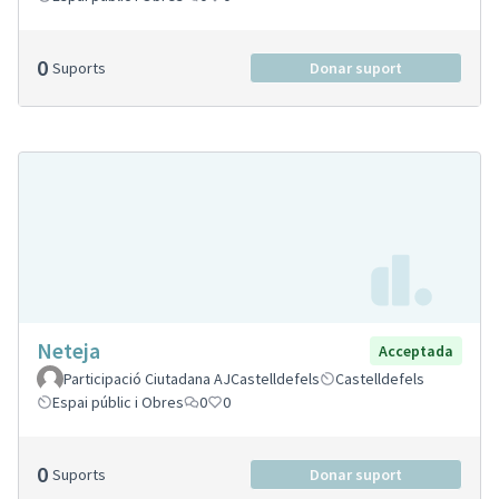
0
Suports
Donar suport
Neteja
Acceptada
Participació Ciutadana AJCastelldefels
Castelldefels
Espai públic i Obres
0
0
0
Suports
Donar suport