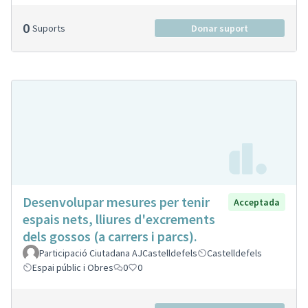
0
Suports
Donar suport
Desenvolupar mesures per tenir
Acceptada
espais nets, lliures d'excrements
dels gossos (a carrers i parcs).
Participació Ciutadana AJCastelldefels
Castelldefels
Espai públic i Obres
0
0