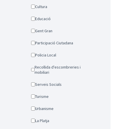
Cultura
Educació
Gent Gran
Participació Ciutadana
Policia Local
Recollida d'escombreries i
mobiliari
Serveis Socials
Turisme
Urbanisme
La Platja