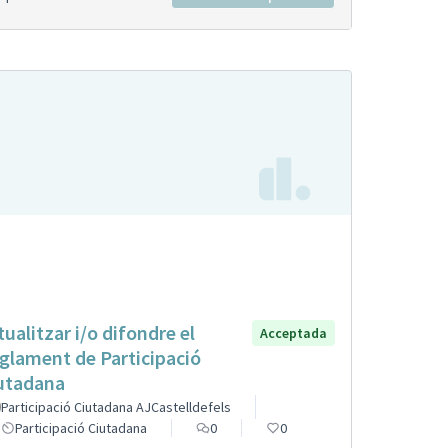
tualitzar i/o difondre el
Acceptada
glament de Participació
utadana
Participació Ciutadana AJCastelldefels
Participació Ciutadana
0
0