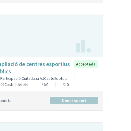
pliació de centres esportius
Acceptada
blics
Participació Ciutadana AJCastelldefels
Castelldefels
0
0
Suports
Donar suport