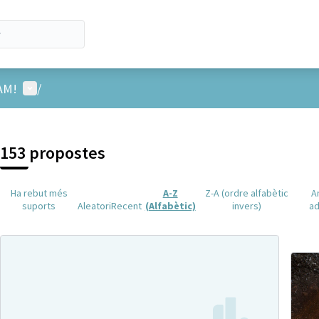
Menú d'usuari
AM!
/
153 propostes
Ha rebut més
A-Z
Z-A (ordre alfabètic
A
suports
Aleatori
Recent
(Alfabètic)
invers)
ad