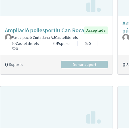
Am
Ampliació poliesportiu Can Roca
pú
Acceptada
Participació Ciutadana AJCastelldefels
Castelldefels
Esports
0
0
0
0
Suports
Donar suport