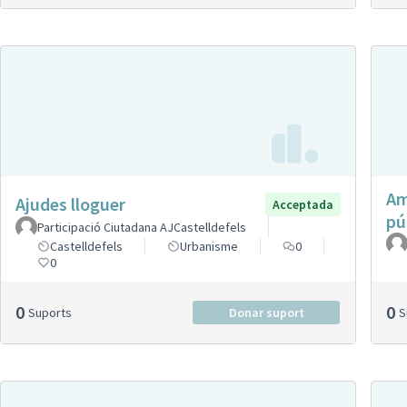
Am
Ajudes lloguer
Acceptada
pú
Participació Ciutadana AJCastelldefels
Castelldefels
Urbanisme
0
0
0
0
Suports
Donar suport