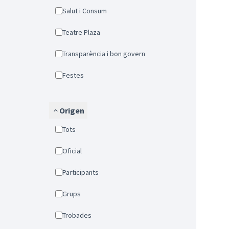
Salut i Consum
Teatre Plaza
Transparència i bon govern
Festes
Origen
Tots
Oficial
Participants
Grups
Trobades