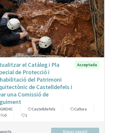
tualitzar el Catàleg i Pla
Acceptada
pecial de Protecció i
habilitació del Patrimoni
quitectònic de Castelldefels i
ear una Comissió de
guiment
GREHIC
Castelldefels
Cultura
0
1
Suports
Donar suport