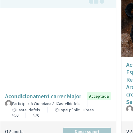
Ac
Es
Re
Ar
cr
Acondicionament carrer Major
Acceptada
Se
Participació Ciutadana AJCastelldefels
Castelldefels
Espai públic i Obres
0
0
0
2
Suports
Donar suport