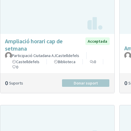
Ampliació horari cap de
Acceptada
Am
setmana
Participació Ciutadana AJCastelldefels
Castelldefels
Biblioteca
0
0
0
0
Suports
Donar suport