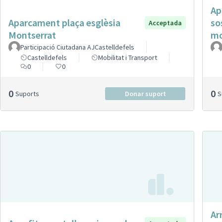
Ap
Aparcament plaça esglèsia
so
Acceptada
Montserrat
mo
Participació Ciutadana AJCastelldefels
Castelldefels
Mobilitat i Transport
0
0
0
0
Suports
Donar suport
Ar