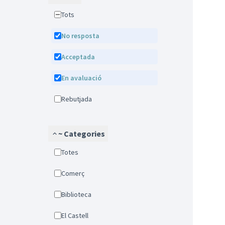
Tots
No resposta
Acceptada
En avaluació
Rebutjada
~ Categories
Totes
Comerç
Biblioteca
El Castell