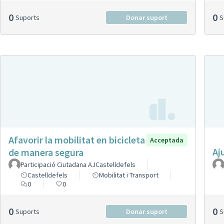
0
0
Suports
Donar suport
Afavorir la mobilitat en bicicleta
Acceptada
Aj
de manera segura
Participació Ciutadana AJCastelldefels
Castelldefels
Mobilitat i Transport
0
0
0
0
Suports
Donar suport