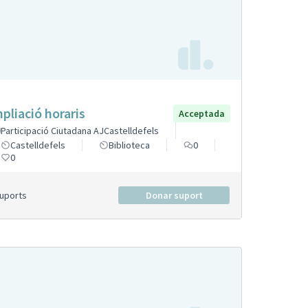
pliació horaris
Acceptada
Participació Ciutadana AJCastelldefels
Castelldefels
Biblioteca
0
0
Suports
Donar suport