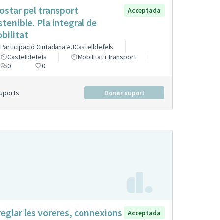
ostar pel transport
Acceptada
stenible. Pla integral de
bilitat
Participació Ciutadana AJCastelldefels
Castelldefels
Mobilitat i Transport
0
0
Suports
Donar suport
reglar les voreres, connexions
Acceptada