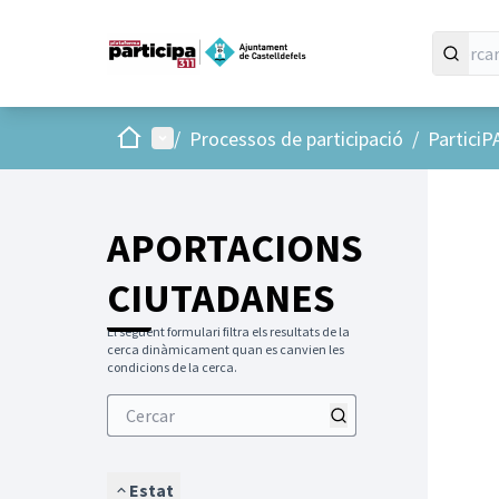
Inici
Menú principal
/
Processos de participació
/
ParticiP
APORTACIONS
CIUTADANES
El següent formulari filtra els resultats de la
cerca dinàmicament quan es canvien les
condicions de la cerca.
Estat