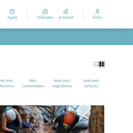
Ajuda
Trobades
Activitat
Entra
mb més
Més
Amb més
Amb més
hesions
comentades
seguidores
autores