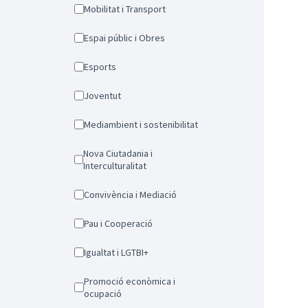
Mobilitat i Transport
Espai públic i Obres
Esports
Joventut
Mediambient i sostenibilitat
Nova Ciutadania i
Interculturalitat
Convivència i Mediació
Pau i Cooperació
Igualtat i LGTBI+
Promoció econòmica i
ocupació