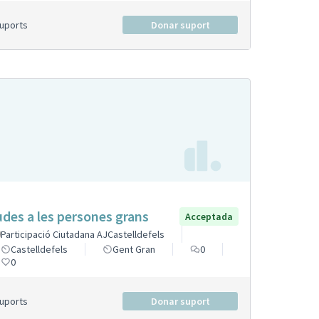
Suports
Donar suport
udes a les persones grans
Acceptada
Participació Ciutadana AJCastelldefels
Castelldefels
Gent Gran
0
0
Suports
Donar suport