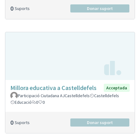
0
Suports
Donar suport
Millora educativa a Castelldefels
Acceptada
Participació Ciutadana AJCastelldefels
Castelldefels
Educació
0
0
0
Suports
Donar suport