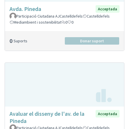
Avda. Pineda
Acceptada
Participació Ciutadana AJCastelldefels
Castelldefels
Mediambient i sostenibilitat
0
0
0
Suports
Donar suport
Avaluar el disseny de l'av. de la
Acceptada
Pineda
Participació Ciutadana AJCastelldefels
Castelldefels