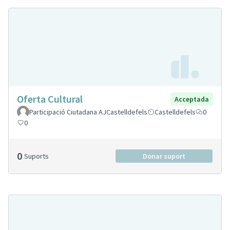
Oferta Cultural
Acceptada
Participació Ciutadana AJCastelldefels
Castelldefels
0
0
0
Suports
Donar suport