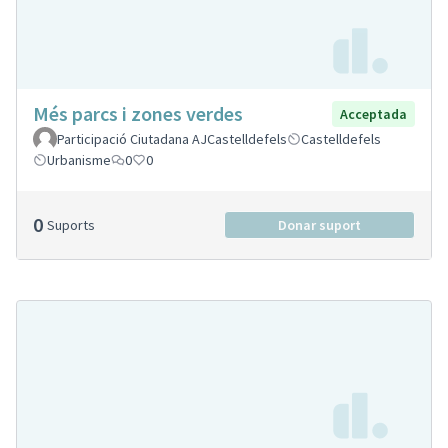
Més parcs i zones verdes
Acceptada
Participació Ciutadana AJCastelldefels
Castelldefels
Urbanisme
0
0
0
Suports
Donar suport