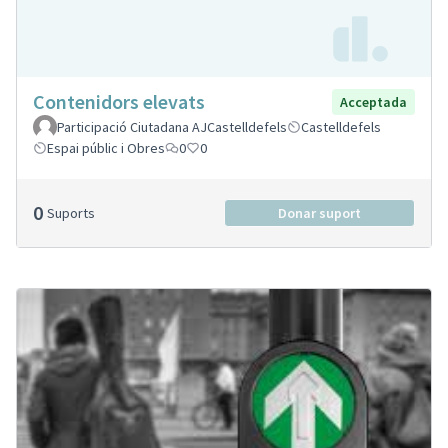
Contenidors elevats
Acceptada
Participació Ciutadana AJCastelldefels
Castelldefels
Espai públic i Obres
0
0
0
Suports
Donar suport