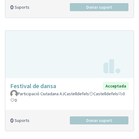
0
Suports
Donar suport
Festival de dansa
Acceptada
Participació Ciutadana AJCastelldefels
Castelldefels
0
0
0
Suports
Donar suport