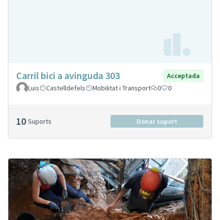
Carril bici a avinguda 303
Acceptada
Luis
Castelldefels
Mobilitat i Transport
0
0
10
Suports
Donar suport