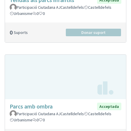
Participació Ciutadana AJCastelldefels
Castelldefels
Urbanisme
0
0
0
Suports
Donar suport
Parcs amb ombra
Acceptada
Participació Ciutadana AJCastelldefels
Castelldefels
Urbanisme
0
0