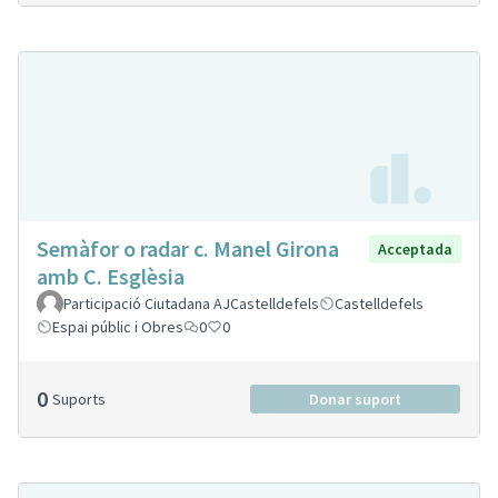
Semàfor o radar c. Manel Girona
Acceptada
amb C. Esglèsia
Participació Ciutadana AJCastelldefels
Castelldefels
Espai públic i Obres
0
0
0
Suports
Donar suport