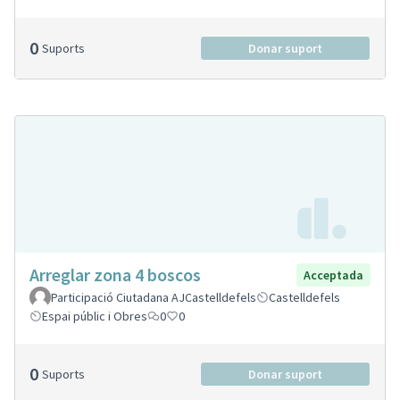
0
Suports
Donar suport
Arreglar zona 4 boscos
Acceptada
Participació Ciutadana AJCastelldefels
Castelldefels
Espai públic i Obres
0
0
0
Suports
Donar suport