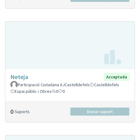
Neteja
Acceptada
Participació Ciutadana AJCastelldefels
Castelldefels
Espai públic i Obres
0
0
0
Suports
Donar suport