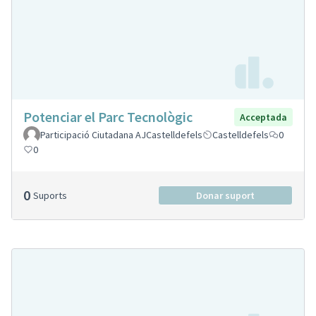
Potenciar el Parc Tecnològic
Acceptada
Participació Ciutadana AJCastelldefels
Castelldefels
0
0
0
Suports
Donar suport