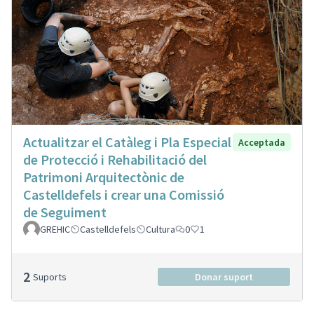
Actualitzar el Catàleg i Pla Especial
Acceptada
de Protecció i Rehabilitació del
Patrimoni Arquitectònic de
Castelldefels i crear una Comissió
de Seguiment
GREHIC
Castelldefels
Cultura
0
1
2
Suports
Donar suport