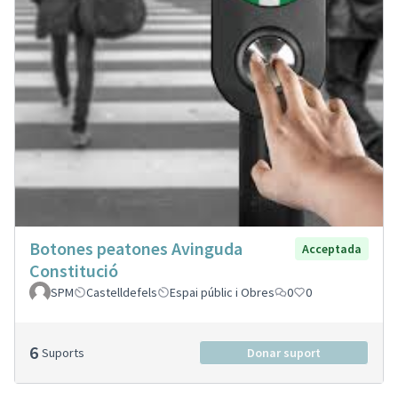
Botones peatones Avinguda
Acceptada
Constitució
SPM
Castelldefels
Espai públic i Obres
0
0
6
Suports
Donar suport