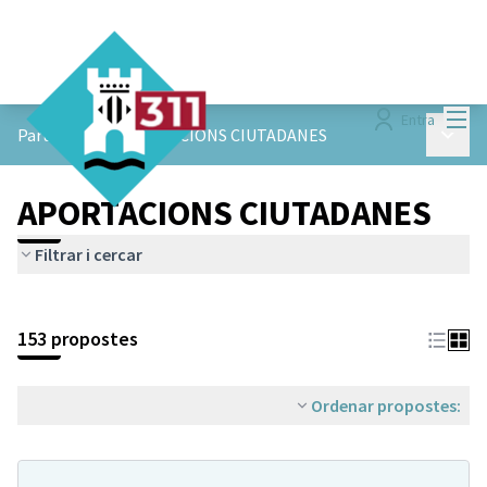
Menú
Entra
Menú p
ParticiPAM!
/
APORTACIONS CIUTADANES
APORTACIONS CIUTADANES
Filtrar i cercar
153 propostes
Ordenar propostes: