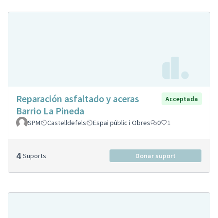
Reparación asfaltado y aceras
Acceptada
Barrio La Pineda
SPM
Castelldefels
Espai públic i Obres
0
1
4
Suports
Donar suport