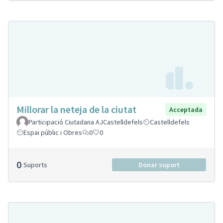
Millorar la neteja de la ciutat
Acceptada
Participació Ciutadana AJCastelldefels
Castelldefels
Espai públic i Obres
0
0
0
Suports
Donar suport