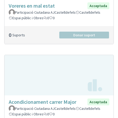
Voreres en mal estat
Acceptada
Participació Ciutadana AJCastelldefels
Castelldefels
Espai públic i Obres
0
0
0
Suports
Donar suport
Acondicionament carrer Major
Acceptada
Participació Ciutadana AJCastelldefels
Castelldefels
Espai públic i Obres
0
0