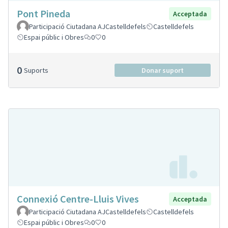
Pont Pineda
Acceptada
Participació Ciutadana AJCastelldefels
Castelldefels
Espai públic i Obres
0
0
0
Suports
Donar suport
Connexió Centre-Lluis Vives
Acceptada
Participació Ciutadana AJCastelldefels
Castelldefels
Espai públic i Obres
0
0