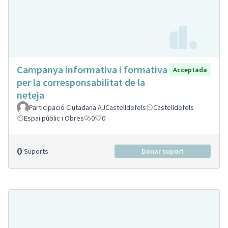
Campanya informativa i formativa
Acceptada
per la corresponsabilitat de la
neteja
Participació Ciutadana AJCastelldefels
Castelldefels
Espai públic i Obres
0
0
0
Suports
Donar suport