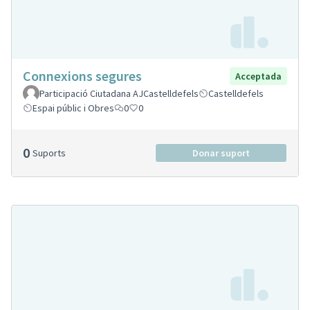
Connexions segures
Acceptada
Participació Ciutadana AJCastelldefels
Castelldefels
Espai públic i Obres
0
0
0
Suports
Donar suport