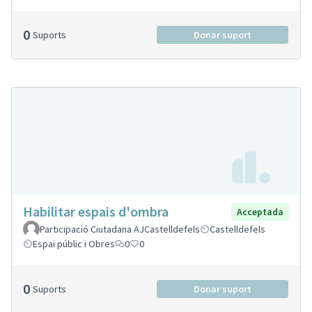
0
Suports
Donar suport
Habilitar espais d'ombra
Acceptada
Participació Ciutadana AJCastelldefels
Castelldefels
Espai públic i Obres
0
0
0
Suports
Donar suport