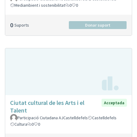
Mediambient i sostenibilitat
0
0
0
Suports
Donar suport
Ciutat cultural de les Arts i el
Acceptada
Talent
Participació Ciutadana AJCastelldefels
Castelldefels
Cultura
0
0