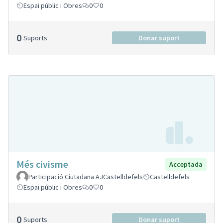
Espai públic i Obres
0
0
0
Suports
Donar suport
Més civisme
Acceptada
Participació Ciutadana AJCastelldefels
Castelldefels
Espai públic i Obres
0
0
0
Suports
Donar suport