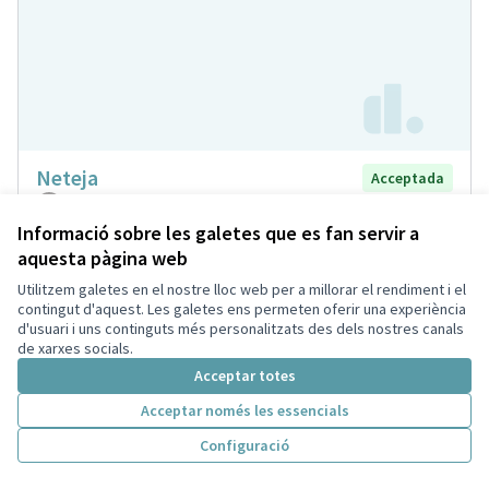
Neteja
Acceptada
Participació Ciutadana AJCastelldefels
Castelldefels
Espai públic i Obres
0
0
Informació sobre les galetes que es fan servir a
aquesta pàgina web
Utilitzem galetes en el nostre lloc web per a millorar el rendiment i el
0
Suports
Donar suport
contingut d'aquest. Les galetes ens permeten oferir una experiència
d'usuari i uns continguts més personalitzats des dels nostres canals
de xarxes socials.
Acceptar totes
Acceptar només les essencials
Configuració