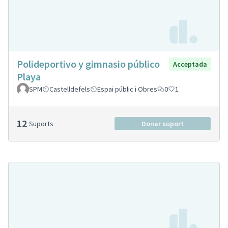
Polideportivo y gimnasio público
Acceptada
Playa
SPM
Castelldefels
Espai públic i Obres
0
1
12
Suports
Donar suport