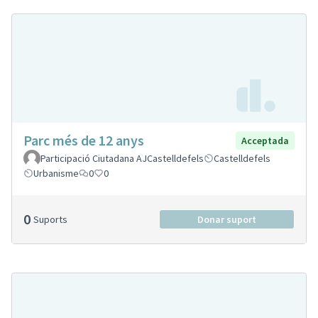
Parc més de 12 anys
Acceptada
Participació Ciutadana AJCastelldefels
Castelldefels
Urbanisme
0
0
0
Suports
Donar suport