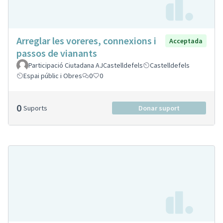
Arreglar les voreres, connexions i
Acceptada
passos de vianants
Participació Ciutadana AJCastelldefels
Castelldefels
Espai públic i Obres
0
0
0
Suports
Donar suport