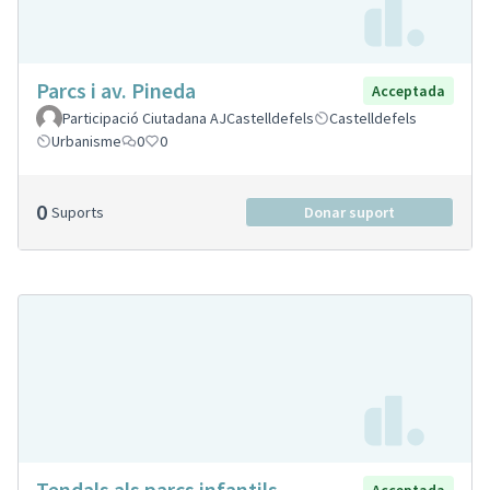
Parcs i av. Pineda
Acceptada
Participació Ciutadana AJCastelldefels
Castelldefels
Urbanisme
0
0
0
Suports
Donar suport
Tendals als parcs infantils
Acceptada