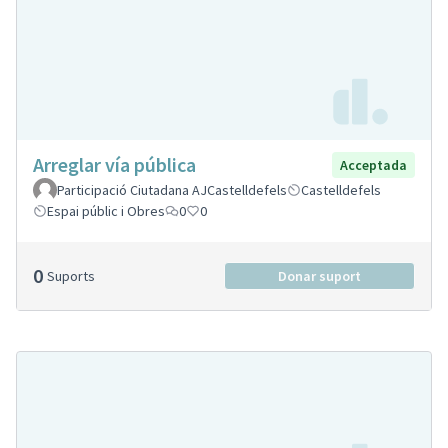
Arreglar vía pública
Acceptada
Participació Ciutadana AJCastelldefels
Castelldefels
Espai públic i Obres
0
0
0
Suports
Donar suport