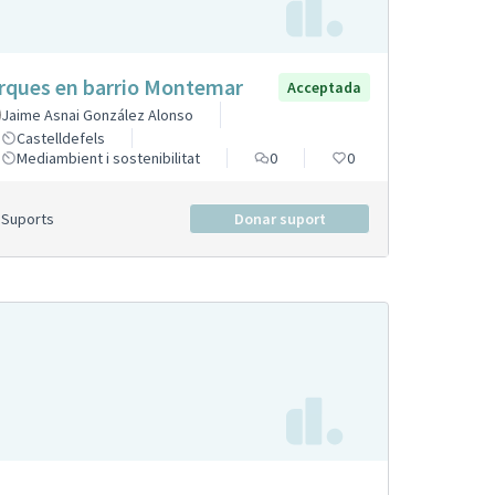
rques en barrio Montemar
Acceptada
Jaime Asnai González Alonso
Castelldefels
Mediambient i sostenibilitat
0
0
Suports
Donar suport