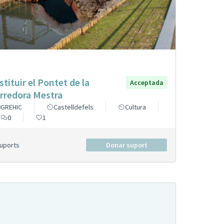
stituir el Pontet de la
Acceptada
rredora Mestra
GREHIC
Castelldefels
Cultura
0
1
Suports
Donar suport