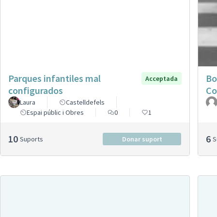
Parques infantiles mal
Bo
Acceptada
configurados
Co
Laura
Castelldefels
Espai públic i Obres
0
1
10
6
Suports
Donar suport