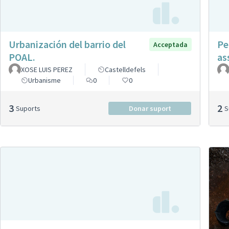
Urbanización del barrio del
Pe
Acceptada
POAL.
as
XOSE LUIS PEREZ
Castelldefels
Urbanisme
0
0
3
2
Suports
Donar suport