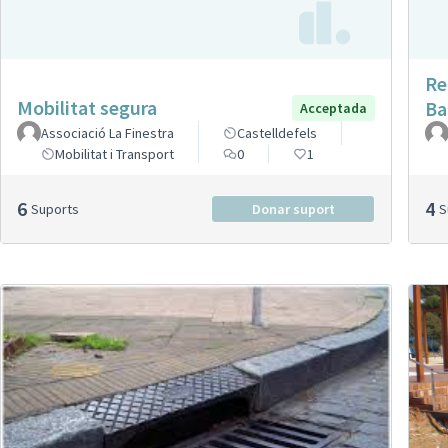
Re
Mobilitat segura
Ba
Acceptada
Associació La Finestra
Castelldefels
Mobilitat i Transport
0
1
6
4
Suports
Donar suport