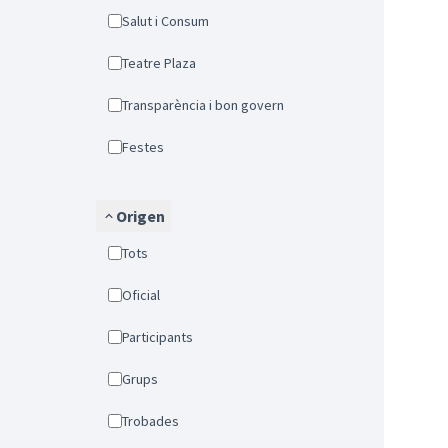
Salut i Consum
Teatre Plaza
Transparència i bon govern
Festes
Origen
Tots
Oficial
Participants
Grups
Trobades