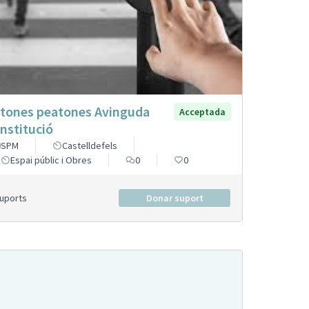
tones peatones Avinguda
Acceptada
nstitució
SPM
Castelldefels
Espai públic i Obres
0
0
Suports
Donar suport