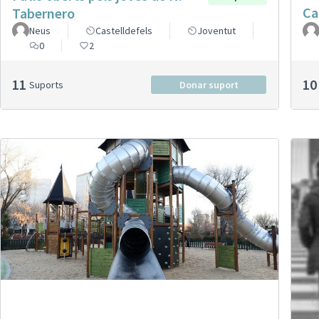
Ca
Tabernero
Neus
Castelldefels
Joventut
0
2
11
10
Suports
Donar suport