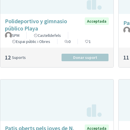
Polideportivo y gimnasio
Acceptada
Pa
público Playa
SPM
Castelldefels
Espai públic i Obres
0
1
12
11
Suports
Donar suport
Patis oberts pels joves de N.
Acceptada