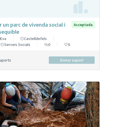
r un parc de vivenda social i
Acceptada
sequible
Eva
Castelldefels
Serveis Socials
0
0
Suports
Donar suport