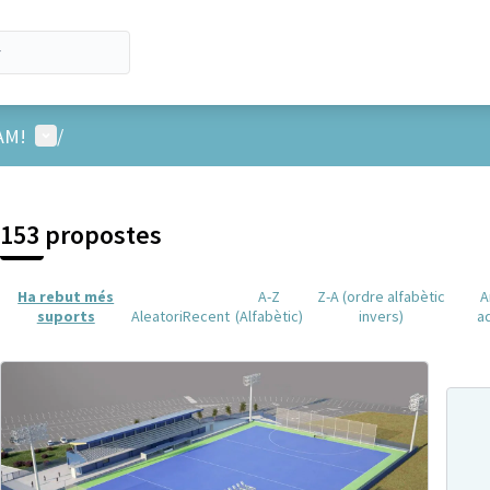
Menú d'usuari
AM!
/
153 propostes
Ha rebut més
A-Z
Z-A (ordre alfabètic
A
suports
Aleatori
Recent
(Alfabètic)
invers)
a