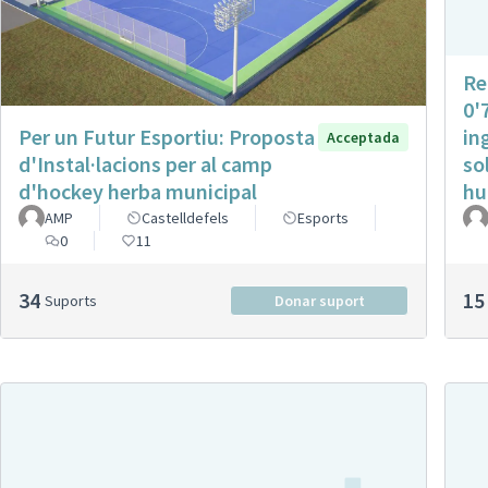
Re
0'
Per un Futur Esportiu: Proposta
in
Acceptada
d'Instal·lacions per al camp
so
d'hockey herba municipal
hu
AMP
Castelldefels
Esports
0
11
34
15
Suports
Donar suport