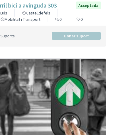
rril bici a avinguda 303
Acceptada
Luis
Castelldefels
Mobilitat i Transport
0
0
Suports
Donar suport