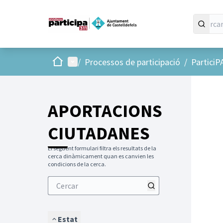
Inici
Menú principal
/
Processos de participació
/
ParticiP
APORTACIONS
CIUTADANES
El següent formulari filtra els resultats de la
cerca dinàmicament quan es canvien les
condicions de la cerca.
Estat