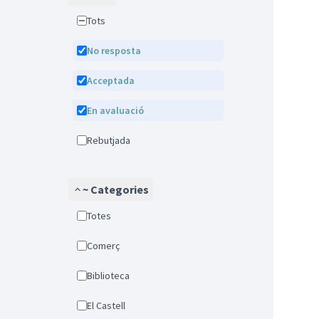
Tots
No resposta
Acceptada
En avaluació
Rebutjada
~ Categories
Totes
Comerç
Biblioteca
El Castell