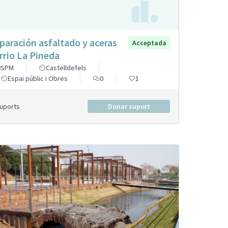
paración asfaltado y aceras
Acceptada
rrio La Pineda
SPM
Castelldefels
Espai públic i Obres
0
1
Suports
Donar suport