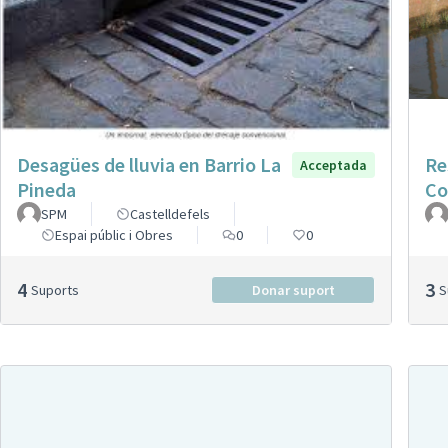
Desagües de lluvia en Barrio La
Re
Acceptada
Pineda
Co
SPM
Castelldefels
Espai públic i Obres
0
0
4
3
Suports
Donar suport