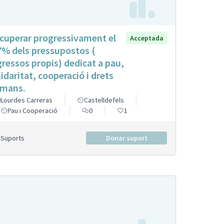
cuperar progressivament el
Acceptada
7% dels pressupostos (
gressos propis) dedicat a pau,
lidaritat, cooperació i drets
mans.
Lourdes Carreras
Castelldefels
Pau i Cooperació
0
1
Suports
Donar suport