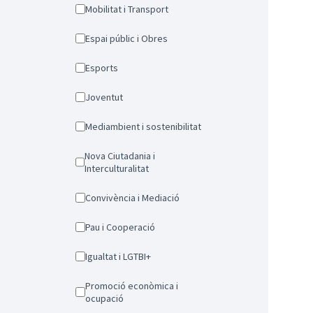
Mobilitat i Transport
Espai públic i Obres
Esports
Joventut
Mediambient i sostenibilitat
Nova Ciutadania i
Interculturalitat
Convivència i Mediació
Pau i Cooperació
Igualtat i LGTBI+
Promoció econòmica i
ocupació