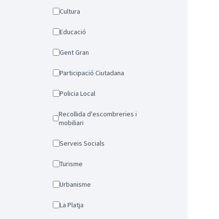
Cultura
Educació
Gent Gran
Participació Ciutadana
Policia Local
Recollida d'escombreries i
mobiliari
Serveis Socials
Turisme
Urbanisme
La Platja