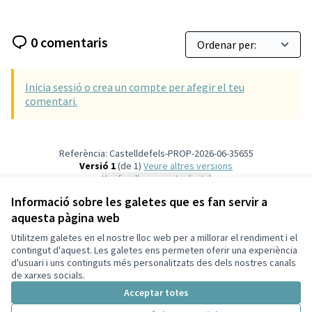
0 comentaris
Inicia sessió o crea un compte per afegir el teu
comentari.
Referència: Castelldefels-PROP-2026-06-35655
Versió 1
(de 1)
veure altres versions
Verifica l'empremta digital
Informació sobre les galetes que es fan servir a
aquesta pàgina web
Termes i condicions d'ús
Configuració de les galetes
Utilitzem galetes en el nostre lloc web per a millorar el rendiment i el
Ajuntament de Castelldefels a X
Ajuntament de Castelldefels a Facebook
Ajuntament de Castelldefels a Instagram
Ajuntament de Castelldefels a YouTube
contingut d'aquest. Les galetes ens permeten oferir una experiència
d'usuari i uns continguts més personalitzats des dels nostres canals
(Enllaç extern)
(Enllaç extern)
(Enllaç extern)
(Enllaç extern)
Català
de xarxes socials.
Triar la llengua
Elegir el idioma
Acceptar totes