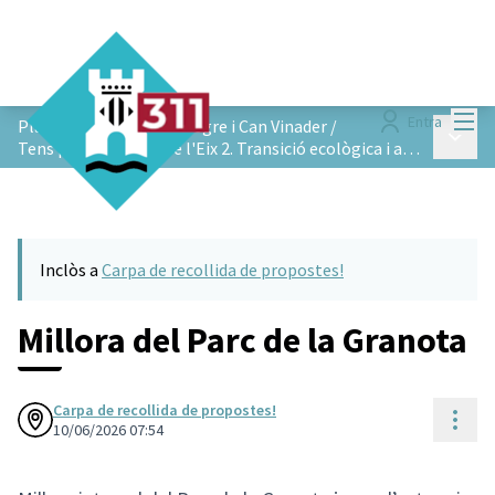
Menú
Entra
Pla de Barris de Vista Alegre i Can Vinader
/
Menú p
Tens propostes sobre l'Eix 2. Transició ecològica i ambiental?
Inclòs a
Carpa de recollida de propostes!
Millora del Parc de la Granota
Carpa de recollida de propostes!
Cont
10/06/2026 07:54