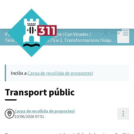
Menú
Entra
Pla de Barris de Vista Alegre i Can Vinader
/
Menú p
Tens propostes sobre l'Eix 1. Transformacions físiques i urbanístiques?
Inclòs a
Carpa de recollida de propostes!
Transport públic
Carpa de recollida de propostes!
Cont
10/06/2026 07:51