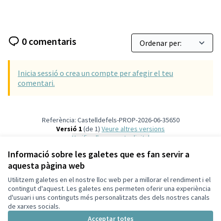
0 comentaris
Inicia sessió o crea un compte per afegir el teu
comentari.
Referència: Castelldefels-PROP-2026-06-35650
Versió 1
(de 1)
veure altres versions
Verifica l'empremta digital
Informació sobre les galetes que es fan servir a
aquesta pàgina web
Termes i condicions d'ús
Configuració de les galetes
Utilitzem galetes en el nostre lloc web per a millorar el rendiment i el
Ajuntament de Castelldefels a X
Ajuntament de Castelldefels a Facebook
Ajuntament de Castelldefels a Instagram
Ajuntament de Castelldefels a YouTube
contingut d'aquest. Les galetes ens permeten oferir una experiència
d'usuari i uns continguts més personalitzats des dels nostres canals
(Enllaç extern)
(Enllaç extern)
(Enllaç extern)
(Enllaç extern)
Català
de xarxes socials.
Triar la llengua
Elegir el idioma
Acceptar totes