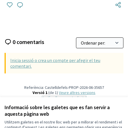
0 comentaris
Inicia sessió o crea un compte per afegir el teu
comentari.
Referència: Castelldefels-PROP-2026-06-35657
Versió 1
(de 1)
veure altres versions
Verifica l'empremta digital
Informació sobre les galetes que es fan servir a
aquesta pàgina web
Termes i condicions d'ús
Configuració de les galetes
Utilitzem galetes en el nostre lloc web per a millorar el rendiment i el
Ajuntament de Castelldefels a X
Ajuntament de Castelldefels a Facebook
Ajuntament de Castelldefels a Instagram
Ajuntament de Castelldefels a YouTube
contingut d'aquest. Les galetes ens permeten oferir una experiència