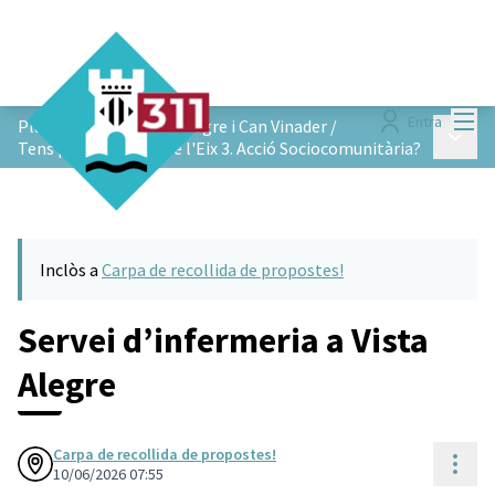
Menú
Entra
Pla de Barris de Vista Alegre i Can Vinader
/
Menú p
Tens propostes sobre l'Eix 3. Acció Sociocomunitària?
Inclòs a
Carpa de recollida de propostes!
Servei d’infermeria a Vista
Alegre
Carpa de recollida de propostes!
Cont
10/06/2026 07:55