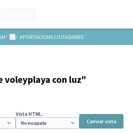
Menú d'usuari
AM!
/
APORTACIONS CIUTADANES
e voleyplaya con luz"
Vista HTML:
Canviar vista