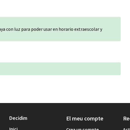
a con luz para poder usar en horario extraescolar y
Decidim
El meu compte
Re
Inici
Crea un compte
Act