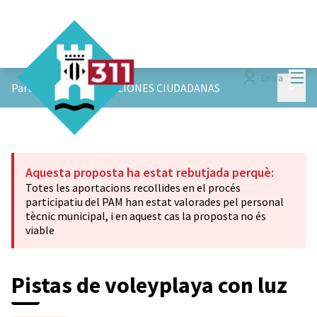
Menú
Entra
Menú p
ParticiPAM!
/
APORTACIONES CIUDADANAS
Aquesta proposta ha estat rebutjada perquè:
Totes les aportacions recollides en el procés
participatiu del PAM han estat valorades pel personal
tècnic municipal, i en aquest cas la proposta no és
viable
Pistas de voleyplaya con luz