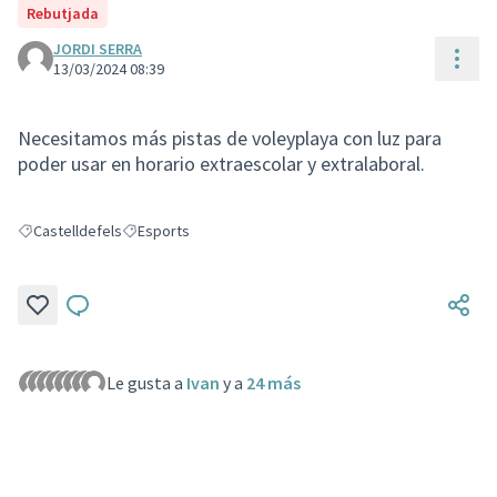
Rebutjada
JORDI SERRA
Cont
13/03/2024 08:39
Necesitamos más pistas de voleyplaya con luz para
poder usar en horario extraescolar y extralaboral.
Castelldefels
Esports
Resultados al filtrar por: Castelldefels
Resultados al filtrar por: Esports
Le gusta a
Ivan
y a
24 más