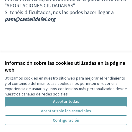
"APORTACIONES CIUDADANAS"
Si tenéis dificultades, nos las podes hacer llegar a
pam@castelldefel.org
Información sobre las cookies utilizadas en la página
web
Términos y condiciones de uso
Configuración de cookies
Utilizamos cookies en nuestro sitio web para mejorar el rendimiento
Ayuntamiento de Castelldefels en X
Ayuntamiento de Castelldefels en Facebook
Ayuntamiento de Castelldefels en Instagram
Ayuntamiento de Castelldefels en YouTube
y el contenido del mismo. Las cookies nos permiten ofrecer una
experiencia de usuario y unos contenidos más personalizados desde
(Enlace externo)
(Enlace externo)
(Enlace externo)
(Enlace externo)
Castellano
nuestros canales de redes sociales.
Triar la llengua
Elegir el idioma
Aceptar todas
Aceptar solo las esenciales
Con licenci
(Enlace exte
Configuración
(Enlace externo)
Web creada con
software libre
.
(Enlace externo)