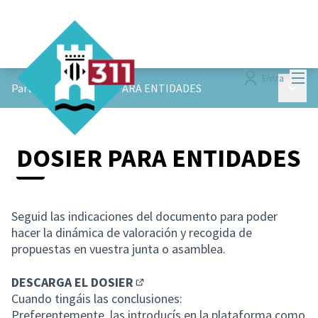
Menú
Entra
Menú p
ParticiPAM!
/
DOSIER PARA ENTIDADES
DOSIER PARA ENTIDADES
Seguid las indicaciones del documento para poder
hacer la dinámica de valoración y recogida de
propuestas en vuestra junta o asamblea.
DESCARGA EL DOSIER
(Abrir en una pestaña nueva)
Cuando tingáis las conclusiones:
Preferentemente, las introducís en la plataforma como