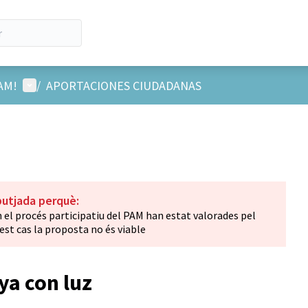
Menú de usuario
PAM!
/
APORTACIONES CIUDADANAS
butjada perquè:
n el procés participatiu del PAM han estat valorades pel
est cas la proposta no és viable
ya con luz