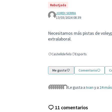
Rebutjada
JORDI SERRA
13/03/2024 08:39
Necesitamos más pistas de voleypl
extralaboral.
Castelldefels
Esports
Resultados al filtrar por: Castelldefels
Resultados al filtrar por: E
Me gusta
Comentario
C
Le gusta a
Ivan
y a
24 más
11 comentarios