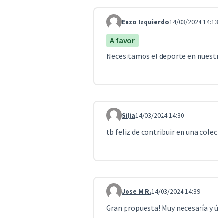
Enzo Izquierdo
14/03/2024 14:13
Comentario 4051
A favor
Necesitamos el deporte en nuestra
Silja
14/03/2024 14:30
Comentario 4052
tb feliz de contribuir en una colect
Jose M R.
14/03/2024 14:39
Comentario 4053
Gran propuesta! Muy necesaría y út