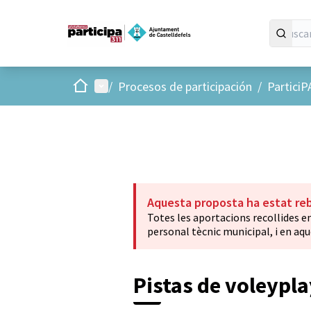
Inicio
Menú principal
/
Procesos de participación
/
Partici
Aquesta proposta ha estat re
Totes les aportacions recollides e
personal tècnic municipal, i en aqu
Pistas de voleypla