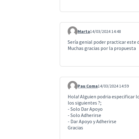
Marta
14/03/2024 14:48
Comentario 4054
Sería genial poder practicar este 
Muchas gracias por la propuesta
Pau Coma
14/03/2024 14:59
Comentario 4055
Hola! Alguien podria especificar l
los siguientes ?;
- Solo Dar Apoyo
- Solo Adherirse
- Dar Apoyo y Adherirse
Gracias