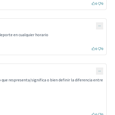
0
0
deporte en cualquier horario
0
0
o que respresenta/significa o bien definir la diferencia entre
0
0