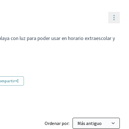
Contr
aya con luz para poder usar en horario extraescolar y
sports
ompartir
Ordenar por: