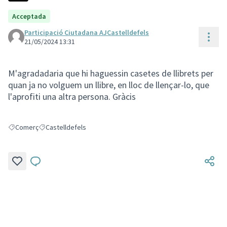
Acceptada
Participació Ciutadana AJCastelldefels
Cont
21/05/2024 13:31
M'agradadaria que hi haguessin casetes de llibrets per
quan ja no volguem un llibre, en lloc de llençar-lo, que
l'aprofiti una altra persona. Gràcis
Comerç
Castelldefels
Resultats en filtrar per: Comerç
Resultats en filtrar per: Castelldefels