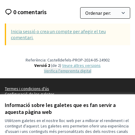
0 comentaris
Inicia sessió o crea un compte per afegir el teu
comentari.
Referència: Castelldefels-PROP-2024-05-24902
Versió 2
(de 2)
veure altres versions
Verifica l'empremta digital
Termes i condicions d'ús
Configuració de les galetes
Ajuntament de Castelldefels a X
Ajuntament de Castelldefels a Facebook
Ajuntament de Castelldefels a Instagram
Ajuntament de Castelldefels a YouTube
Informació sobre les galetes que es fan servir a
(Enllaç extern)
(Enllaç extern)
(Enllaç extern)
(Enllaç extern)
aquesta pàgina web
Català
Triar la llengua
Elegir el idioma
Utilitzem galetes en el nostre lloc web per a millorar el rendiment i el
contingut d'aquest. Les galetes ens permeten oferir una experiència
d'usuari i uns continguts més personalitzats des dels nostres canals