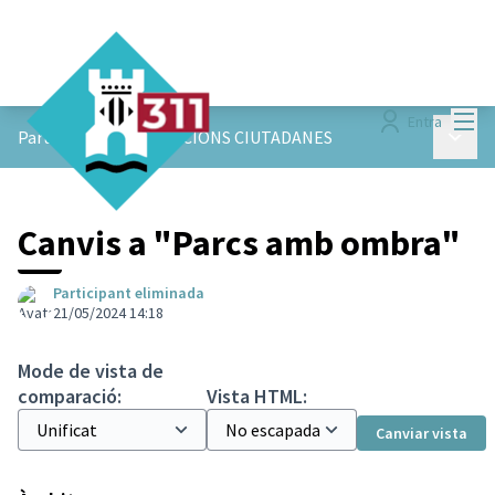
Menú
Entra
Menú p
ParticiPAM!
/
APORTACIONS CIUTADANES
Canvis a "Parcs amb ombra"
Participant eliminada
21/05/2024 14:18
Mode de vista de
comparació:
Vista HTML:
Canviar vista