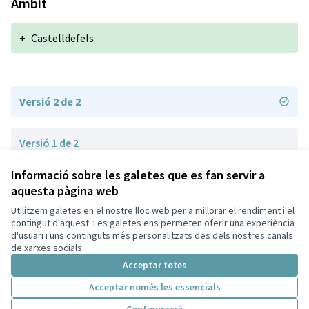
Àmbit
+
Castelldefels
Versió 2 de 2
Versió 1 de 2
Informació sobre les galetes que es fan servir a
aquesta pàgina web
Termes i condicions d'ús
Configuració de les galetes
Utilitzem galetes en el nostre lloc web per a millorar el rendiment i el
Ajuntament de Castelldefels a X
Ajuntament de Castelldefels a Facebook
Ajuntament de Castelldefels a Instagram
Ajuntament de Castelldefels a YouTube
contingut d'aquest. Les galetes ens permeten oferir una experiència
d'usuari i uns continguts més personalitzats des dels nostres canals
(Enllaç extern)
(Enllaç extern)
(Enllaç extern)
(Enllaç extern)
Català
de xarxes socials.
Triar la llengua
Elegir el idioma
Acceptar totes
Acceptar només les essencials
Amb llicènc
(Enllaç exte