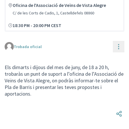
Oficina de l'Associació de Veïns de Vista Alegre
C/ de les Corts de Cadis, 1, Castelldefels 08860
18:30 PM
-
20:00 PM CEST
Cont
Trobada oficial
Els dimarts i dijous del mes de juny, de 18 a 20 h,
trobaràs un punt de suport a l’oficina de l’Associació de
Veïns de Vista Alegre, on podràs informar-te sobre el
Pla de Barris i presentar les teves propostes i
aportacions.