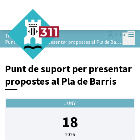
Menú
Entra
Trobades participatives
/
Menú p
Punt de suport per presentar propostes al Pla de Barris
Punt de suport per presentar
propostes al Pla de Barris
JUNY
18
2026