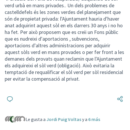
verd urbà en mans privades.. Un dels problemes de
castelldefels és les zones verdes del planejament que
són de propietat privada: l'Ajuntament hauria d'haver
anat adquirint aquest sòl en els darrers 30 anys i no ho
ha fet. Per això proposem que es creii un Fons públic
que es nudreixi d'aportacions , subvencions,
aportacions d'altres administracions per adquirir
aquest sòls verd en mans provades o per fer front a les
demanes dels provats quan reclamin que l'Ajuntament
els adquireixi el sòl verd (obligació). Això evitaria la
temptació de requalificar el sòl verd per sòl residencial
per evitar la compensació al privat.
Le gusta a
Jordi Puig Voltas
y a
6 más