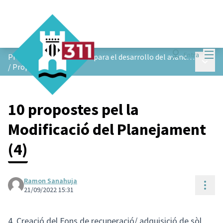
Menú
Entra
Proceso de participación para el desarrollo del avance de planeamiento de Ejes Verdes de Castelldefels
Menú p
/
Propuestas
10 propostes pel la
Modificació del Planejament
(4)
Ramon Sanahuja
Cont
21/09/2022 15:31
4. Creació del Fons de recuperació/ adquisició de sòl