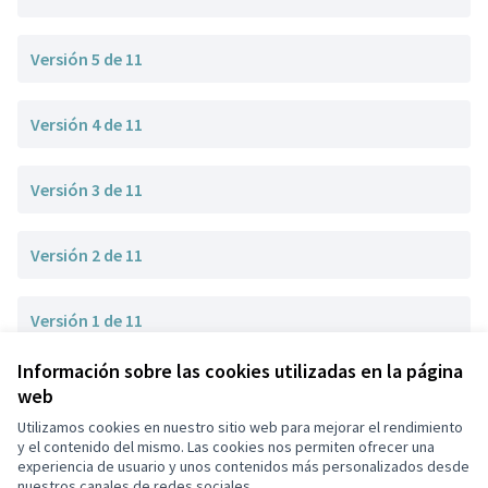
Versión 5 de 11
Versión 4 de 11
Versión 3 de 11
Versión 2 de 11
Versión 1 de 11
Información sobre las cookies utilizadas en la página
web
Términos y condiciones de uso
Configuración de cookies
Utilizamos cookies en nuestro sitio web para mejorar el rendimiento
Ayuntamiento de Castelldefels en X
Ayuntamiento de Castelldefels en Facebook
Ayuntamiento de Castelldefels en Instagram
Ayuntamiento de Castelldefels en YouTube
y el contenido del mismo. Las cookies nos permiten ofrecer una
experiencia de usuario y unos contenidos más personalizados desde
(Enlace externo)
(Enlace externo)
(Enlace externo)
(Enlace externo)
Castellano
nuestros canales de redes sociales.
Triar la llengua
Elegir el idioma