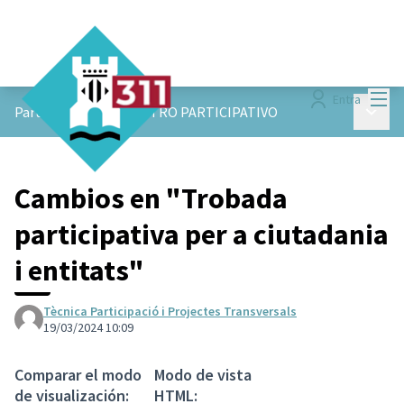
Menú
Entra
Menú p
ParticiPAM!
/
ENCUENTRO PARTICIPATIVO
Cambios en "Trobada
participativa per a ciutadania
i entitats"
Tècnica Participació i Projectes Transversals
19/03/2024 10:09
Comparar el modo
Modo de vista
de visualización:
HTML: