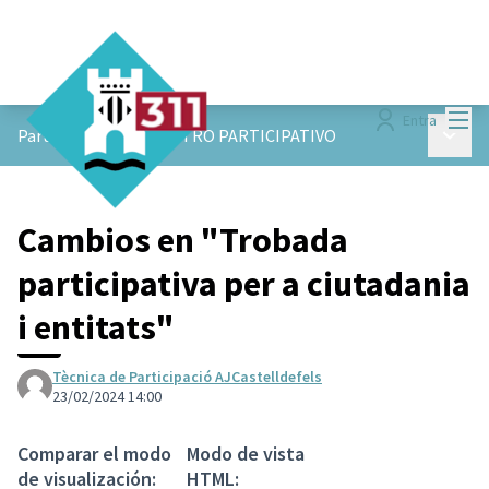
Menú
Entra
Menú p
ParticiPAM!
/
ENCUENTRO PARTICIPATIVO
Cambios en "Trobada
participativa per a ciutadania
i entitats"
Tècnica de Participació AJCastelldefels
23/02/2024 14:00
Comparar el modo
Modo de vista
de visualización:
HTML: